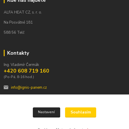
Kde nás najdete
ALFA HEAT CZ, s. r. o.
Na Posvátné 181
588 56 Telč
Kontakty
Ing. Vladimír Čermák
+420 608 719 160
(Po-Pá, 8-16 hod.)
info@ignis-panem.cz
Souhlasím
Nastavení
ALFA HEAT CZ, s.r.o. 2023