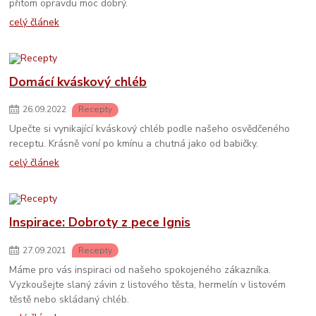
přitom opravdu moc dobrý.
celý článek
Domácí kváskový chléb
26
.
09
.
2022
Recepty
Upečte si vynikající kváskový chléb podle našeho osvědčeného
receptu. Krásně voní po kmínu a chutná jako od babičky.
celý článek
Inspirace: Dobroty z pece Ignis
27
.
09
.
2021
Recepty
Máme pro vás inspiraci od našeho spokojeného zákazníka.
Vyzkoušejte slaný závin z listového těsta, hermelín v listovém
těstě nebo skládaný chléb.