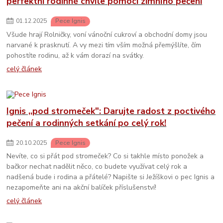
perfektní rodinné chvíle pomocí zimního pečení
01
.
12
.
2025
Pece Ignis
Všude hrají Rolničky, voní vánoční cukroví a obchodní domy jsou
narvané k prasknutí. A vy mezi tím vším možná přemýšlíte, čím
pohostíte rodinu, až k vám dorazí na svátky.
celý článek
Ignis ,,pod stromeček": Darujte radost z poctivého
pečení a rodinných setkání po celý rok!
20
.
10
.
2025
Pece Ignis
Nevíte, co si přát pod stromeček? Co si takhle místo ponožek a
bačkor nechat nadělit něco, co budete využívat celý rok a
nadšená bude i rodina a přátelé? Napište si Ježíškovi o pec Ignis a
nezapomeňte ani na akční balíček příslušenství!
celý článek