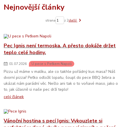
Nejnovější články
strana
z 2
další
Pec Ignis není termoska. A přesto dokáže držet
teplo celé hodiny.
01
.
07
.
2026
U pece s Peťkem Napoli
Pizzu už máme v malíku, ale co takhle pořádný kus masa? Náš
dvorní pizzař Peťko odložil lopatu, šoupl do pece BBQ žebra a
ukázal nám parádní věc. Nešlo ani tak o to voňavé maso, jako o
to, jak úžasně si naše pec drží teplo!
celý článek
Vánoční hostina s pecí Ignis: Vykouzlete si