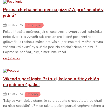
Pec na chleba nebo pec na pizzu? A proč ne obě v
jedné?
09
.
07
.
2025
Pece Ignis
Pokud hledáte možnost, jak si zase trochu vytunit svoji zahrádku
nebo dvorek, a vytvořit tak prostor pro klidné posezení nebo
grilovačku s rodinou, máme pro vás super inspiraci. Možná zrovna
vašemu království by slušela pec. Na chleba? Nebo na pizzu?
Pojďme se podívat, jaký je mezi nimi rozdíl.
celý článek
Víkend s pecí Ignis: Pstruzi, koleno a žitný chléb
na jednom špalku!
12
.
04
.
2024
Recepty
Taky se vám občas stane, že se probudíte s neodolatelnou chutí
na něco speciálního? A co takhle pečení pstruzi, vepřové koleno a