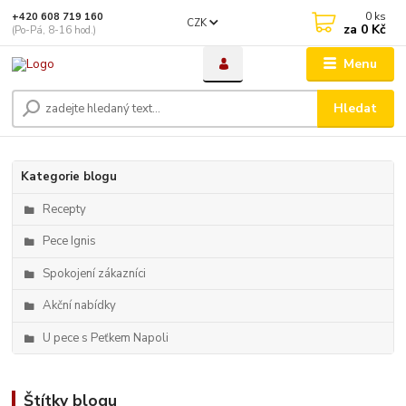
0
ks
+420 608 719 160
CZK
za
0 Kč
(Po-Pá, 8-16 hod.)
Menu
Hledat
Kategorie blogu
Recepty
Pece Ignis
Spokojení zákazníci
Akční nabídky
U pece s Peťkem Napoli
Štítky blogu