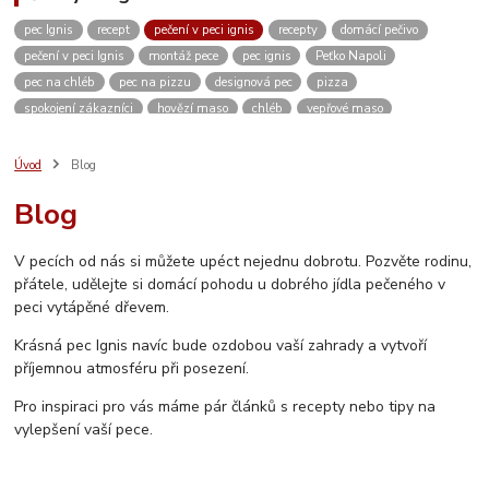
pec Ignis
recept
pečení v peci ignis
recepty
domácí pečivo
pečení v peci Ignis
montáž pece
pec ignis
Peťko Napoli
pec na chléb
pec na pizzu
designová pec
pizza
spokojení zákazníci
hovězí maso
chléb
vepřové maso
kváskový chléb
žitný chléb
domácí pizza
těsto
domácí pečení
vánoce
kvásek
venkovní kuchyně
zahradní pec
pískovec
Úvod
Blog
domácí bulky
kuře
dvě dobroty na jedno rozpálení pece
kuřecí maso
Blog
pikantní
restaurace
ubytování
Česká Kanada
koleno
pečené koleno
Rozhovor
c. k. polní kuchyně
c. k. polní pekárna
V pecích od nás si můžete upéct nejednu dobrotu. Pozvěte rodinu,
video
měření teploty
návod
návod na sestavení pece
přátele, udělejte si domácí pohodu u dobrého jídla pečeného v
jak sestavit pec
vlastnosti pece
stavebnice
inspirace
peci vytápěné dřevem.
vánoční výstava
Krásná pec Ignis navíc bude ozdobou vaší zahrady a vytvoří
příjemnou atmosféru při posezení.
Pro inspiraci pro vás máme pár článků s recepty nebo tipy na
vylepšení vaší pece.