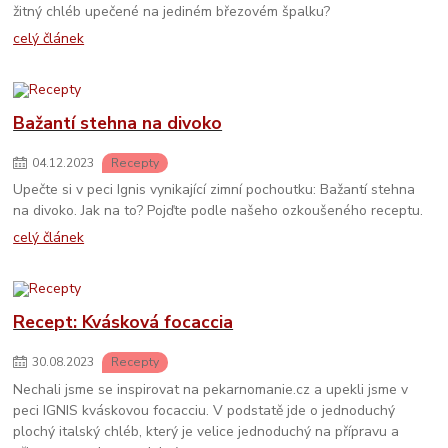
žitný chléb upečené na jediném březovém špalku?
celý článek
Bažantí stehna na divoko
04
.
12
.
2023
Recepty
Upečte si v peci Ignis vynikající zimní pochoutku: Bažantí stehna
na divoko. Jak na to? Pojďte podle našeho ozkoušeného receptu.
celý článek
Recept: Kvásková focaccia
30
.
08
.
2023
Recepty
Nechali jsme se inspirovat na pekarnomanie.cz a upekli jsme v
peci IGNIS kváskovou focacciu. V podstatě jde o jednoduchý
plochý italský chléb, který je velice jednoduchý na přípravu a