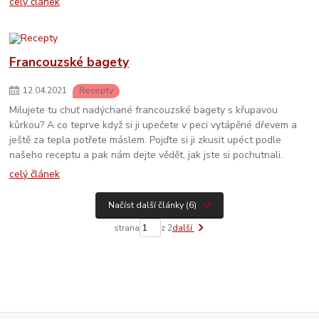
celý článek
Francouzské bagety
12
.
04
.
2021
Recepty
Milujete tu chuť nadýchané francouzské bagety s křupavou
kůrkou? A co teprve když si ji upečete v peci vytápěné dřevem a
ještě za tepla potřete máslem. Pojďte si ji zkusit upéct podle
našeho receptu a pak nám dejte vědět, jak jste si pochutnali.
celý článek
Načíst další články (6)
strana
z 2
další