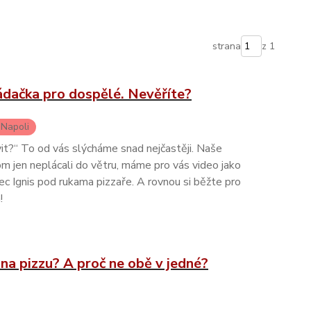
strana
z 1
ládačka pro dospělé. Nevěříte?
 Napoli
it?“ To od vás slýcháme snad nejčastěji. Naše
m jen neplácali do větru, máme pro vás video jako
pec Ignis pod rukama pizzaře. A rovnou si běžte pro
!
na pizzu? A proč ne obě v jedné?