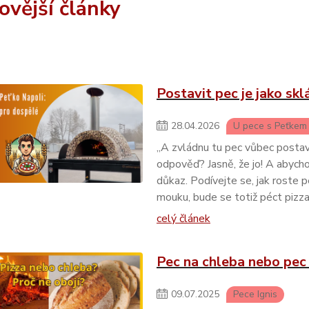
ovější články
Postavit pec je jako sk
28
.
04
.
2026
U pece s Peťkem
„A zvládnu tu pec vůbec postav
odpověď? Jasně, že jo! A abycho
důkaz. Podívejte se, jak roste 
mouku, bude se totiž péct pizza
celý článek
Pec na chleba nebo pec 
09
.
07
.
2025
Pece Ignis