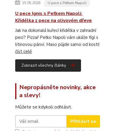
15.05.2026
U pece s Peťkem Napoli
U pece Ignis s Peťkem Napoli:
Křidélka z pece na olivovém dřeve
Jak na dokonalá kuřecí křidélka v zahradní
peci? Pizzař Peťko Napoli vám ukáže fígl s
litinovou pánví. Maso půjde samo od kosti!
číst celé
Zobrazit všechny články
Nepropásněte novinky, akce
a slevy!
Můžete se kdykoli odhlásit.
Přihlásit se