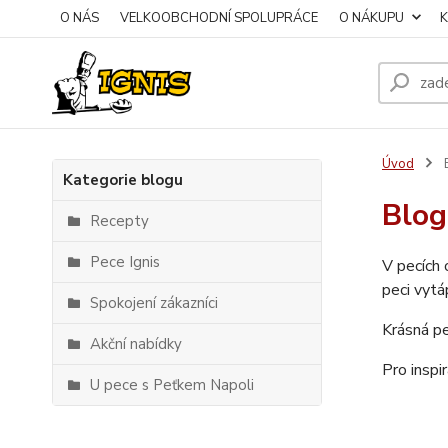
O NÁS
VELKOOBCHODNÍ SPOLUPRÁCE
O NÁKUPU
Úvod
Kategorie blogu
Blog
Recepty
Pece Ignis
V pecích 
peci vyt
Spokojení zákazníci
Krásná pe
Akční nabídky
Pro inspi
U pece s Peťkem Napoli