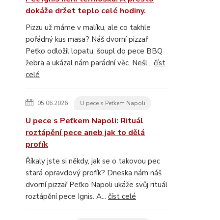
dokáže držet teplo celé hodiny.
Pizzu už máme v malíku, ale co takhle
pořádný kus masa? Náš dvorní pizzař
Peťko odložil lopatu, šoupl do pece BBQ
žebra a ukázal nám parádní věc. Nešl...
číst
celé
05.06.2026
U pece s Peťkem Napoli
U pece s Peťkem Napoli: Rituál
roztápění pece aneb jak to dělá
profík
Říkaly jste si někdy, jak se o takovou pec
stará opravdový profík? Dneska nám náš
dvorní pizzař Peťko Napoli ukáže svůj rituál
roztápění pece Ignis. A...
číst celé