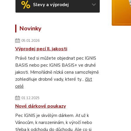
Slevy a výprodej
Novinky
05.01.2026
Výprodej pecí II. jakosti
Právě teď si můžete objednat pec IGNIS
BASIS nebo pec IGNIS BASIS+ ve druhé
jakosti. Mimořádně nízká cena samozřejmě
zohledňuje drobné vady, které ty...
číst
celé
01.12.2025
Nové dárkové poukazy
Pec IGNIS je skvělým dárkem. Ať už k
Vánocům, k narozeninám, k výročí nebo
třeba k odchodu do důchodu. Ale co si