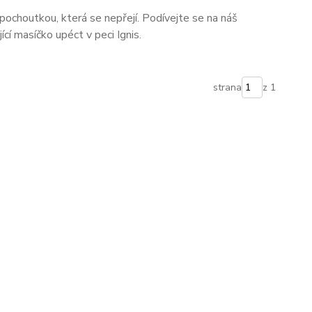
ochoutkou, která se nepřejí. Podívejte se na náš
ící masíčko upéct v peci Ignis.
strana
z 1