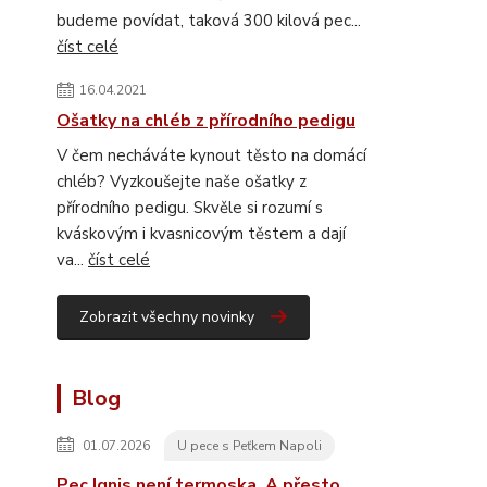
budeme povídat, taková 300 kilová pec...
číst celé
16.04.2021
Ošatky na chléb z přírodního pedigu
V čem necháváte kynout těsto na domácí
chléb? Vyzkoušejte naše ošatky z
přírodního pedigu. Skvěle si rozumí s
kváskovým i kvasnicovým těstem a dají
va...
číst celé
Zobrazit všechny novinky
Blog
01.07.2026
U pece s Peťkem Napoli
Pec Ignis není termoska. A přesto