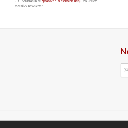
Souhlasím se
zpracováním osobních údajů
za účelem
rozesílky newsletteru.
N