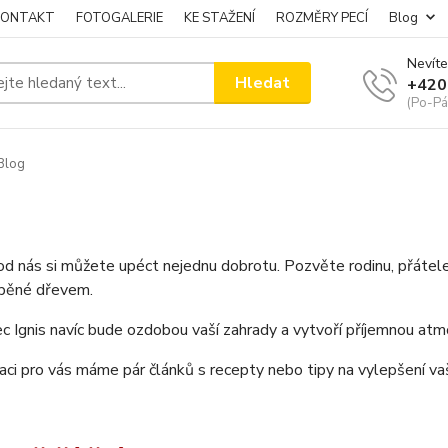
KONTAKT
FOTOGALERIE
KE STAŽENÍ
ROZMĚRY PECÍ
Blog
Nevíte
Hledat
+420
(Po-Pá
Blog
od nás si můžete upéct nejednu dobrotu. Pozvěte rodinu, přátele
ápěné dřevem.
c Ignis navíc bude ozdobou vaší zahrady a vytvoří příjemnou atm
raci pro vás máme pár článků s recepty nebo tipy na vylepšení va