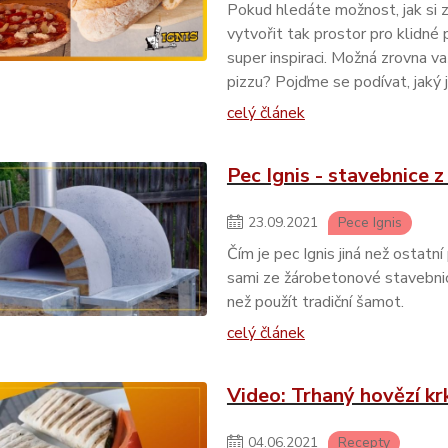
Pokud hledáte možnost, jak si z
vytvořit tak prostor pro klidné
super inspiraci. Možná zrovna v
pizzu? Pojďme se podívat, jaký j
celý článek
Pec Ignis - stavebnice 
23
.
09
.
2021
Pece Ignis
Čím je pec Ignis jiná než ostatní
sami ze žárobetonové stavebnic
než použít tradiční šamot.
celý článek
Video: Trhaný hovězí kr
04
.
06
.
2021
Recepty