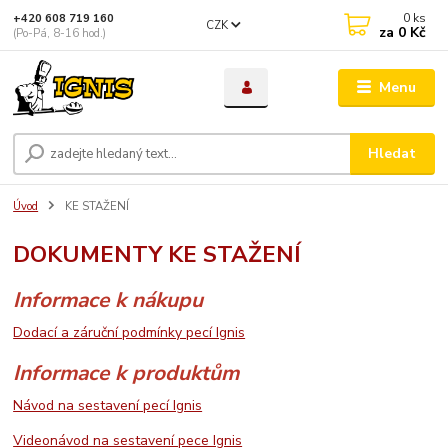
0
ks
+420 608 719 160
CZK
za
0 Kč
(Po-Pá, 8-16 hod.)
Menu
Hledat
Úvod
KE STAŽENÍ
DOKUMENTY KE STAŽENÍ
Informace k nákupu
Dodací a záruční podmínky pecí Ignis
Informace k produktům
Návod na sestavení pecí Ignis
Videonávod na sestavení pece Ignis