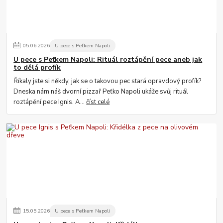
05
.
06
.
2026
U pece s Peťkem Napoli
U pece s Peťkem Napoli: Rituál roztápění pece aneb jak
to dělá profík
Říkaly jste si někdy, jak se o takovou pec stará opravdový profík?
Dneska nám náš dvorní pizzař Peťko Napoli ukáže svůj rituál
roztápění pece Ignis. A...
číst celé
15
.
05
.
2026
U pece s Peťkem Napoli