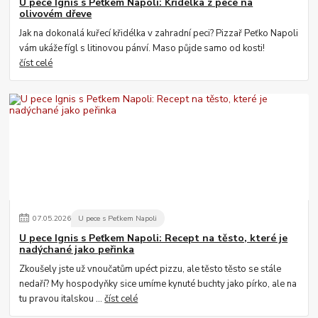
U pece Ignis s Peťkem Napoli: Křidélka z pece na
olivovém dřeve
Jak na dokonalá kuřecí křidélka v zahradní peci? Pizzař Peťko Napoli
vám ukáže fígl s litinovou pánví. Maso půjde samo od kosti!
číst celé
07
.
05
.
2026
U pece s Peťkem Napoli
U pece Ignis s Peťkem Napoli: Recept na těsto, které je
nadýchané jako peřinka
Zkoušely jste už vnoučatům upéct pizzu, ale těsto těsto se stále
nedaří? My hospodyňky sice umíme kynuté buchty jako pírko, ale na
tu pravou italskou ...
číst celé