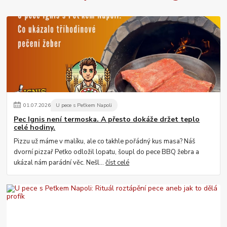
01
.
07
.
2026
U pece s Peťkem Napoli
Pec Ignis není termoska. A přesto dokáže držet teplo
celé hodiny.
Pizzu už máme v malíku, ale co takhle pořádný kus masa? Náš
dvorní pizzař Peťko odložil lopatu, šoupl do pece BBQ žebra a
ukázal nám parádní věc. Nešl...
číst celé