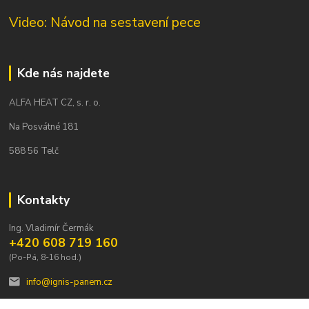
Video: Návod na sestavení pece
Kde nás najdete
ALFA HEAT CZ, s. r. o.
Na Posvátné 181
588 56 Telč
Kontakty
Ing. Vladimír Čermák
+420 608 719 160
(Po-Pá, 8-16 hod.)
info@ignis-panem.cz