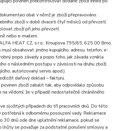
upující povinen překontrolovat dodané zboží ihned po
dokumentaci obal v němž je zboží přepravováno.
řebního zboží v době dvaceti čtyř měsíců od převzetí.
lovat zboží při jeho převzetí.
emně nebo e-mailem.
: ALFA HEAT CZ, s.r.o., Kroupova 795/65, 625 00 Brno,
usí obsahovat: jméno kupujícího, adresu, telefon, e-
drobný popis závady a popis toho, jak závada vznikla.
ího o následném postupu v závislosti na druhu zboží,
cího, autorizovaný servis apod.).
ředložit daňový doklad – fakturu.
k povinen zboží zabalit tak, aby odpovídalo způsobu
e na vědomí, že v případě nedostatečně chráněného
ve složitých případech do tří pracovních dnů. Do této
žby potřebná k odbornému posouzení vady. Reklamace
do 30 dnů ode dne uplatnění reklamace, pokud se
éto lhůty se považuje za podstatné porušení smlouvy a