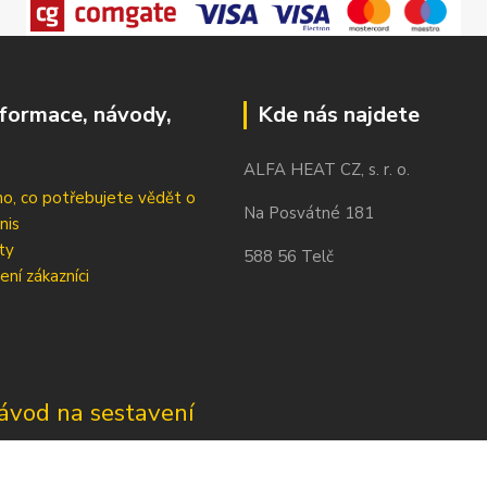
nformace, návody,
Kde nás najdete
ALFA HEAT CZ, s. r. o.
o, co potřebujete vědět o
Na Posvátné 181
nis
ty
588 56 Telč
ení zákazníci
ávod na sestavení