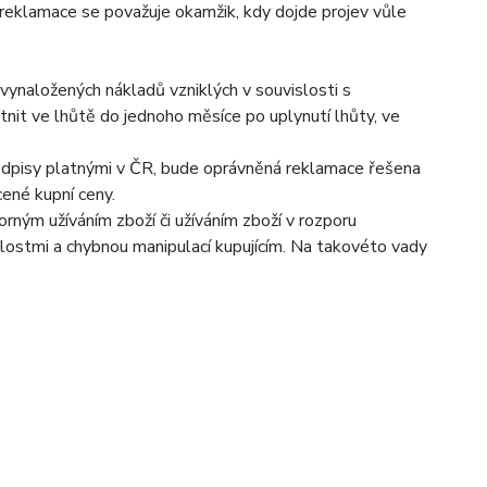
 reklamace se považuje okamžik, kdy dojde projev vůle
vynaložených nákladů vzniklých v souvislosti s
tnit ve lhůtě do jednoho měsíce po uplynutí lhůty, ve
předpisy platnými v ČR, bude oprávněná reklamace řešena
cené kupní ceny.
orným užíváním zboží či užíváním zboží v rozporu
álostmi a chybnou manipulací kupujícím. Na takovéto vady