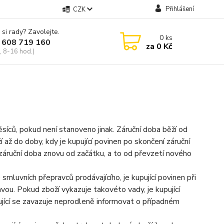
Přihlášení
CZK
 si rady? Zavolejte.
0
ks
 608 719 160
za
0 Kč
, 8-16 hod.)
síců, pokud není stanoveno jinak. Záruční doba běží od
až do doby, kdy je kupující povinen po skončení záruční
 záruční doba znovu od začátku, a to od převzetí nového
mluvních přepravců prodávajícího, je kupující povinen při
ou. Pokud zboží vykazuje takovéto vady, je kupující
jící se zavazuje neprodleně informovat o případném