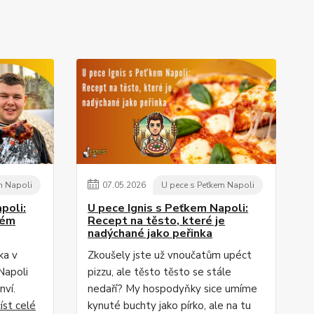
m Napoli
07
.
05
.
2026
U pece s Peťkem Napoli
poli:
U pece Ignis s Peťkem Napoli:
vém
Recept na těsto, které je
nadýchané jako peřinka
ka v
Zkoušely jste už vnoučatům upéct
Napoli
pizzu, ale těsto těsto se stále
nví.
nedaří? My hospodyňky sice umíme
číst celé
kynuté buchty jako pírko, ale na tu