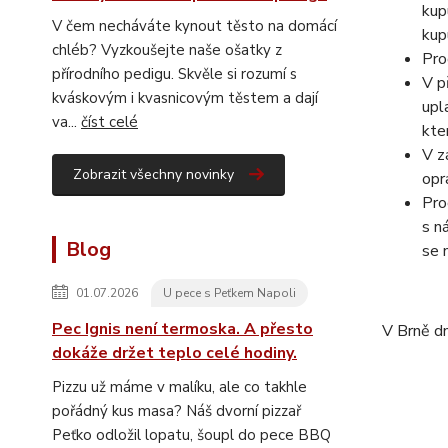
kup
V čem necháváte kynout těsto na domácí
kup
chléb? Vyzkoušejte naše ošatky z
Pro
přírodního pedigu. Skvěle si rozumí s
V p
kváskovým i kvasnicovým těstem a dají
upl
va...
číst celé
kte
V z
Zobrazit všechny novinky
opr
Pro
s n
Blog
se 
01.07.2026
U pece s Peťkem Napoli
Pec Ignis není termoska. A přesto
V Brně d
dokáže držet teplo celé hodiny.
Pizzu už máme v malíku, ale co takhle
pořádný kus masa? Náš dvorní pizzař
Peťko odložil lopatu, šoupl do pece BBQ