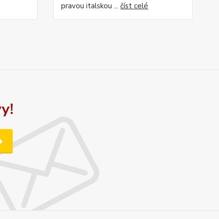
pravou italskou ...
číst celé
y!