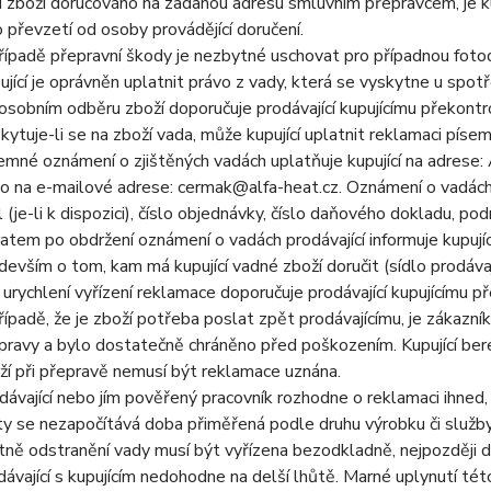
li zboží doručováno na zadanou adresu smluvním přepravcem, je k
o převzetí od osoby provádějící doručení.
řípadě přepravní škody je nezbytné uschovat pro případnou foto
ující je oprávněn uplatnit právo z vady, která se vyskytne u spot
 osobním odběru zboží doporučuje prodávající kupujícímu překontro
kytuje-li se na zboží vada, může kupující uplatnit reklamaci pís
emné oznámení o zjištěných vadách uplatňuje kupující na adrese
o na e-mailové adrese: cermak@alfa-heat.cz. Oznámení o vadách m
l (je-li k dispozici), číslo objednávky, číslo daňového dokladu, po
atem po obdržení oznámení o vadách prodávající informuje kupujíc
devším o tom, kam má kupující vadné zboží doručit (sídlo prodávají
 urychlení vyřízení reklamace doporučuje prodávající kupujícímu p
řípadě, že je zboží potřeba poslat zpět prodávajícímu, je zákazní
pravy a bylo dostatečně chráněno před poškozením. Kupující ber
ží při přepravě nemusí být reklamace uznána.
dávající nebo jím pověřený pracovník rozhodne o reklamaci ihned, 
ty se nezapočítává doba přiměřená podle druhu výrobku či slu
tně odstranění vady musí být vyřízena bezodkladně, nejpozději 
dávající s kupujícím nedohodne na delší lhůtě. Marné uplynutí t