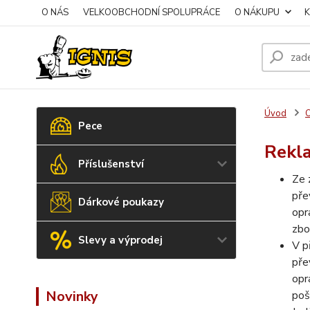
O NÁS
VELKOOBCHODNÍ SPOLUPRÁCE
O NÁKUPU
Úvod
Pece
Rekl
Příslušenství
Ze 
pře
Dárkové poukazy
opr
zbo
Slevy a výprodej
V p
pře
opr
Novinky
poš