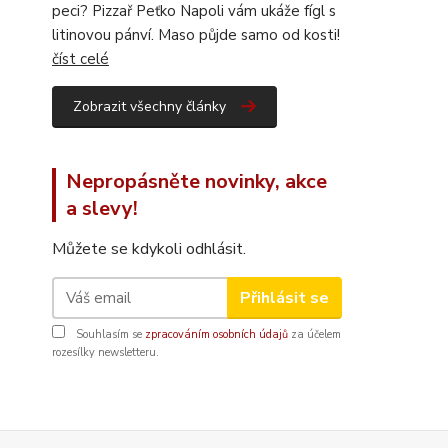
peci? Pizzař Peťko Napoli vám ukáže fígl s
litinovou pánví. Maso půjde samo od kosti!
číst celé
Zobrazit všechny články
Nepropásněte novinky, akce
a slevy!
Můžete se kdykoli odhlásit.
Přihlásit se
Souhlasím se
zpracováním osobních údajů
za účelem
rozesílky newsletteru.