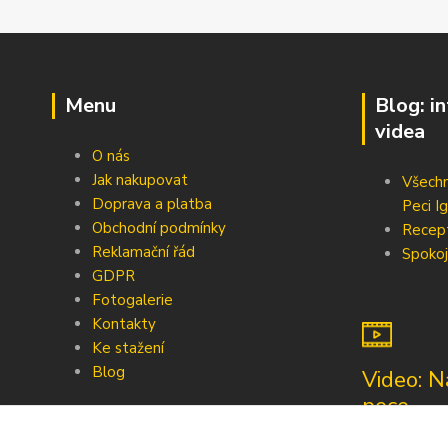
Menu
Blog: i
videa
O nás
Jak nakupovat
Všechn
Doprava a platba
Peci Ig
Obchodní podmínky
Recep
Reklamační řád
Spokoj
GDPR
Fotogalerie
Kontakty
Ke stažení
Blog
Video: N
pece