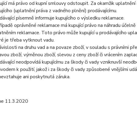
ující má právo od kupní smlouvy odstoupit. Za okamžik uplatnění
ujícího (uplatnění práva z vadného plnění) prodávajícímu.
dávající písemně informuje kupujícího o výsledku reklamace.
řípadě oprávněné reklamace má kupující právo na náhradu účelně 
atněním reklamace. Toto právo může kupující u prodávajícího upla
ré je třeba vytknout vadu.
ávislosti na druhu vad a na povaze zboží, v souladu s právními 
avou zboží, výměnou zboží, slevou z ceny zboží či vrácením zapla
dávající neodpovídá kupujícímu za škody či vady vzniknuvší neodb
ávodem k použití, jakož i za škody či vady způsobené vnějšími ud
nevztahuje ani poskytnutá záruka.
ne 11.3.2020