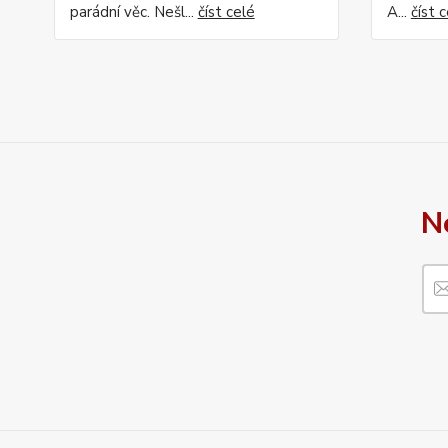
parádní věc. Nešl...
číst celé
A...
číst 
N