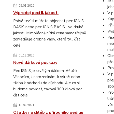
Je-
05.01.2026
jeh
Výprodej pecí II. jakosti
V p
Kup
Právě teď si můžete objednat pec IGNIS
Při
BASIS nebo pec IGNIS BASIS+ ve druhé
Vys
jakosti. Mimořádně nízká cena samozřejmě
Pís
zohledňuje drobné vady, které ty...
číst
neb
celé
mai
Obr
01.12.2025
pře
Nové dárkové poukazy
Pro
Pec IGNIS je skvělým dárkem. Ať už k
V p
Vánocům, k narozeninám, k výročí nebo
pře
třeba k odchodu do důchodu. Ale co si
zbo
budeme povídat, taková 300 kilová pec...
Pro
číst celé
lhů
vče
16.04.2021
pro
Ošatky na chléb z přírodního pedigu