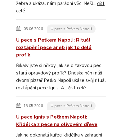
žebra a ukázal nám parádní věc. Nešl...
číst
celé
05.06.2026
U pece s Peťkem Napoli
U pece s Peťkem Napoli: Rituál
roztápění pece aneb jak to dělá
profík
Říkaly jste si někdy, jak se o takovou pec
stará opravdový profík? Dneska nám náš
dvorní pizzař Peťko Napoli ukáže svůj rituál
roztápění pece Ignis. A...
číst celé
15.05.2026
U pece s Peťkem Napoli
U pece Ignis s Peťkem Napoli:
Křidélka z pece na olivovém dřeve
Jak na dokonalá kuřecí křidélka v zahradní