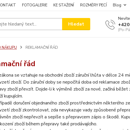
KONTAKT
FOTOGALERIE
KE STAŽENÍ
ROZMĚRY PECÍ
Blog
Nevíte
Hledat
+420
(Po-Pá
O NÁKUPU
REKLAMAČNÍ ŘÁD
amační řád
zákona se vztahuje na obchodní zboží záruční lhůta v délce 24 mě
vzetí zboží. Do záruční doby se nepočítá doba od reklamace zboží 
avy zboží převzít. Dojde-li k výměně zboží za nové, začíná běžet
ží kupujícím.
řípadě doručení objednaného zboží prostřednictvím některého ze s
vzetí zboží zkontrolovat, zda nevykazuje vady způsobené přeprav
ávněn zboží nepřevzít a sepíše s přepravcem zápis o škodě. Kupu
kození zboží během přepravy také prodávajícího.