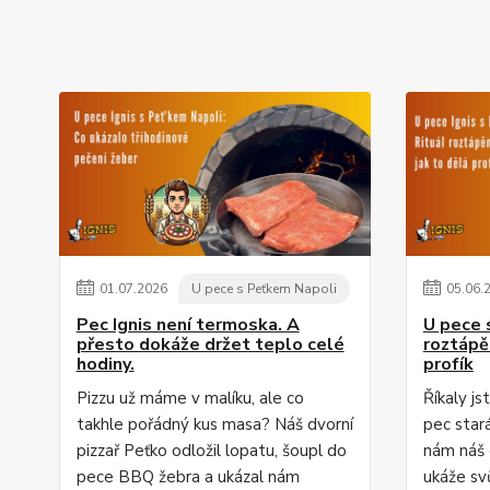
01
.
07
.
2026
U pece s Peťkem Napoli
05
.
06
.
Pec Ignis není termoska. A
U pece 
přesto dokáže držet teplo celé
roztápě
hodiny.
profík
Pizzu už máme v malíku, ale co
Říkaly js
takhle pořádný kus masa? Náš dvorní
pec star
pizzař Peťko odložil lopatu, šoupl do
nám náš 
pece BBQ žebra a ukázal nám
ukáže svů