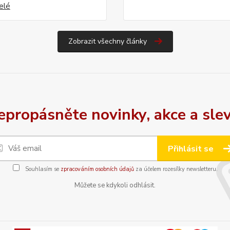
celé
Zobrazit všechny články
epropásněte novinky, akce a slev
Přihlásit se
Souhlasím se
zpracováním osobních údajů
za účelem rozesílky newsletteru.
Můžete se kdykoli odhlásit.