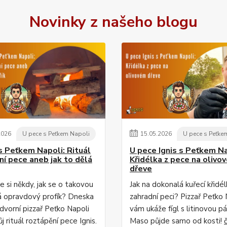
Novinky z našeho blogu
2026
U pece s Peťkem Napoli
15
.
05
.
2026
U pece s Peťke
s Peťkem Napoli: Rituál
U pece Ignis s Peťkem Na
ní pece aneb jak to dělá
Křidélka z pece na olivo
dřeve
te si někdy, jak se o takovou
Jak na dokonalá kuřecí křidél
á opravdový profík? Dneska
zahradní peci? Pizzař Peťko 
dvorní pizzař Peťko Napoli
vám ukáže fígl s litinovou pá
j rituál roztápění pece Ignis.
Maso půjde samo od kosti!