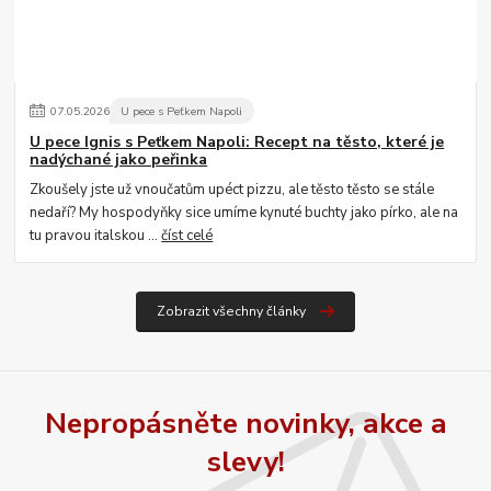
07
.
05
.
2026
U pece s Peťkem Napoli
U pece Ignis s Peťkem Napoli: Recept na těsto, které je
nadýchané jako peřinka
Zkoušely jste už vnoučatům upéct pizzu, ale těsto těsto se stále
nedaří? My hospodyňky sice umíme kynuté buchty jako pírko, ale na
tu pravou italskou ...
číst celé
Zobrazit všechny články
Nepropásněte novinky, akce a
slevy!