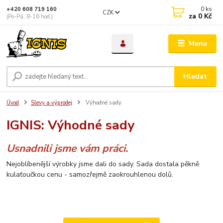
0
ks
+420 608 719 160
CZK
za
0 Kč
(Po-Pá, 8-16 hod.)
Menu
Hledat
Úvod
Slevy a výprodej
Výhodné sady
IGNIS: Výhodné sady
Usnadnili jsme vám práci.
Nejoblíbenější výrobky jsme dali do sady. Sada dostala pěkně
kulaťoučkou cenu - samozřejmě zaokrouhlenou dolů.