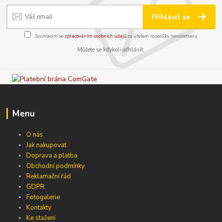
Přihlásit se
Souhlasím se
zpracováním osobních údajů
za účelem rozesílky newsletteru.
Můžete se kdykoli odhlásit.
Menu
O nás
Jak nakupovat
Doprava a platba
Obchodní podmínky
Reklamační řád
GDPR
Fotogalerie
Kontakty
Ke stažení