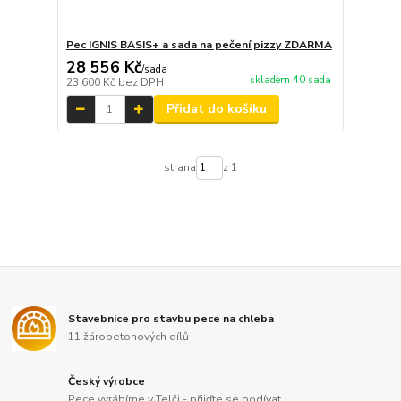
Pec IGNIS BASIS+ a sada na pečení pizzy ZDARMA
28 556 Kč
/
sada
skladem 40 sada
23 600 Kč
bez DPH
Přidat do košíku
strana
z 1
Stavebnice pro stavbu pece na chleba
11 žárobetonových dílů
Český výrobce
Pece vyrábíme v Telči - přijďte se podívat