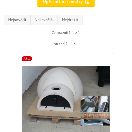
Upřesnit parametry
Nejnovější
Nejlevnější
Nejdražší
Zobrazuji 1-1 z 1
strana
z 1
Akce