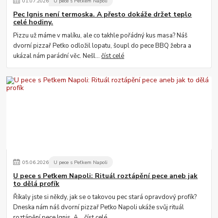
01
.
07
.
2026
U pece s Peťkem Napoli
Pec Ignis není termoska. A přesto dokáže držet teplo
celé hodiny.
Pizzu už máme v malíku, ale co takhle pořádný kus masa? Náš
dvorní pizzař Peťko odložil lopatu, šoupl do pece BBQ žebra a
ukázal nám parádní věc. Nešl...
číst celé
05
.
06
.
2026
U pece s Peťkem Napoli
U pece s Peťkem Napoli: Rituál roztápění pece aneb jak
to dělá profík
Říkaly jste si někdy, jak se o takovou pec stará opravdový profík?
Dneska nám náš dvorní pizzař Peťko Napoli ukáže svůj rituál
roztápění pece Ignis. A...
číst celé