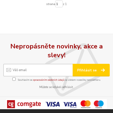
strana
z 1
Nepropásněte novinky, akce a
slevy!
Přihlásit se
Souhlasím se
zpracováním osobních údajů
za účelem rozesílky newsletteru.
Můžete se kdykoli odhlásit.