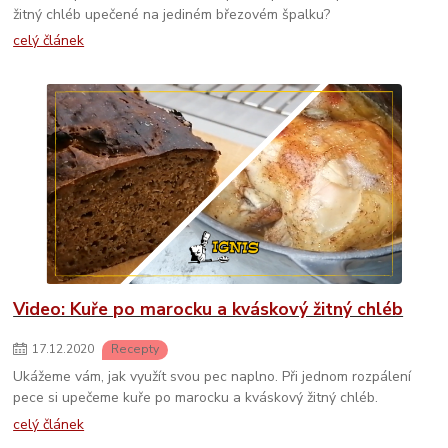
žitný chléb upečené na jediném březovém špalku?
celý článek
Video: Kuře po marocku a kváskový žitný chléb
17
.
12
.
2020
Recepty
Ukážeme vám, jak využít svou pec naplno. Při jednom rozpálení
pece si upečeme kuře po marocku a kváskový žitný chléb.
celý článek