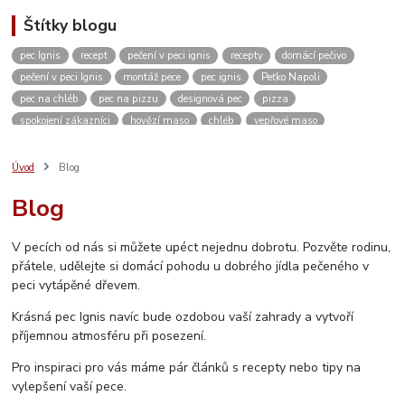
Štítky blogu
pec Ignis
recept
pečení v peci ignis
recepty
domácí pečivo
pečení v peci Ignis
montáž pece
pec ignis
Peťko Napoli
pec na chléb
pec na pizzu
designová pec
pizza
spokojení zákazníci
hovězí maso
chléb
vepřové maso
kváskový chléb
žitný chléb
domácí pizza
těsto
domácí pečení
vánoce
kvásek
venkovní kuchyně
zahradní pec
pískovec
Úvod
Blog
domácí bulky
kuře
dvě dobroty na jedno rozpálení pece
kuřecí maso
Blog
pikantní
restaurace
ubytování
Česká Kanada
koleno
pečené koleno
Rozhovor
c. k. polní kuchyně
c. k. polní pekárna
V pecích od nás si můžete upéct nejednu dobrotu. Pozvěte rodinu,
video
měření teploty
návod
návod na sestavení pece
přátele, udělejte si domácí pohodu u dobrého jídla pečeného v
jak sestavit pec
vlastnosti pece
stavebnice
inspirace
peci vytápěné dřevem.
vánoční výstava
Krásná pec Ignis navíc bude ozdobou vaší zahrady a vytvoří
příjemnou atmosféru při posezení.
Pro inspiraci pro vás máme pár článků s recepty nebo tipy na
vylepšení vaší pece.