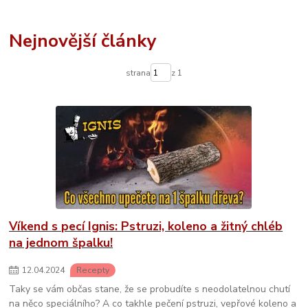
Nejnovější články
strana
z 1
Víkend s pecí Ignis: Pstruzi, koleno a žitný chléb
na jednom špalku!
12
.
04
.
2024
Recepty
Taky se vám občas stane, že se probudíte s neodolatelnou chutí
na něco speciálního? A co takhle pečení pstruzi, vepřové koleno a