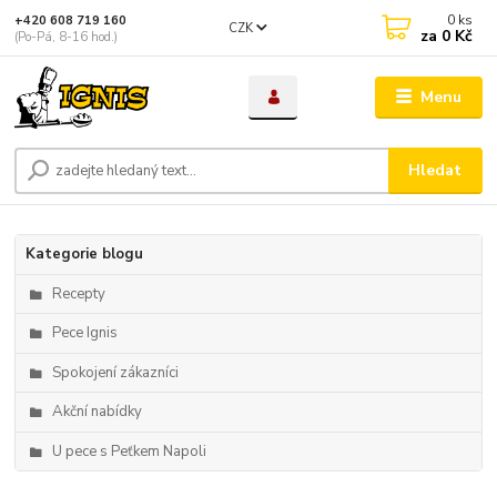
0
ks
+420 608 719 160
CZK
za
0 Kč
(Po-Pá, 8-16 hod.)
Menu
Hledat
Kategorie blogu
Recepty
Pece Ignis
Spokojení zákazníci
Akční nabídky
U pece s Peťkem Napoli