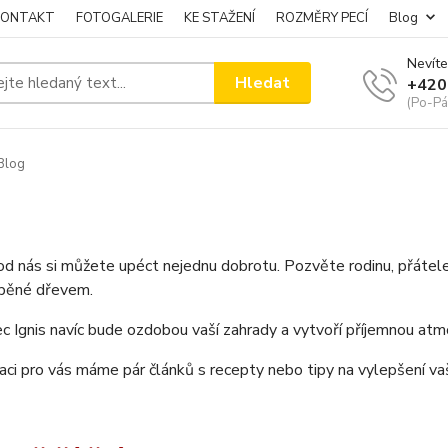
KONTAKT
FOTOGALERIE
KE STAŽENÍ
ROZMĚRY PECÍ
Blog
Nevíte
Hledat
+420
(Po-Pá
Blog
od nás si můžete upéct nejednu dobrotu. Pozvěte rodinu, přátele
ápěné dřevem.
c Ignis navíc bude ozdobou vaší zahrady a vytvoří příjemnou atm
raci pro vás máme pár článků s recepty nebo tipy na vylepšení va