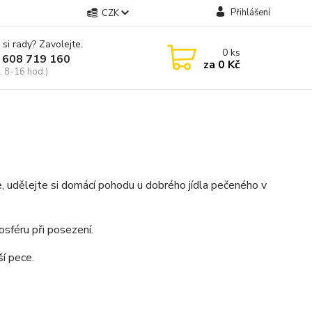
Přihlášení
CZK
 si rady? Zavolejte.
0
ks
 608 719 160
za
0 Kč
, 8-16 hod.)
, udělejte si domácí pohodu u dobrého jídla pečeného v
osféru při posezení.
ší pece.