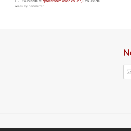
Souhlasím se
zpracováním osobních údajů
za účelem
rozesílky newsletteru.
N