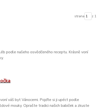
strana
z 1
chléb podle našeho osvědčeného receptu. Krásně voní
ky.
nočka
oní váš byt Vánocemi. Pojďte si ji upéct podle
ldové mouky. Oprašte tradici našich babiček a zkuste