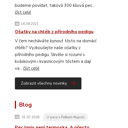
budeme povídat, taková 300 kilová pec...
číst celé
16.04.2021
Ošatky na chléb z přírodního pedigu
V čem necháváte kynout těsto na domácí
chléb? Vyzkoušejte naše ošatky z
přírodního pedigu. Skvěle si rozumí s
kváskovým i kvasnicovým těstem a dají
va...
číst celé
Zobrazit všechny novinky
Blog
01.07.2026
U pece s Peťkem Napoli
Pec Ignis není termoska. A přesto