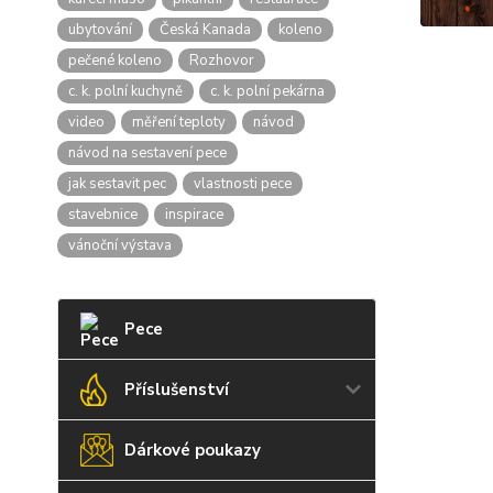
ubytování
Česká Kanada
koleno
pečené koleno
Rozhovor
c. k. polní kuchyně
c. k. polní pekárna
video
měření teploty
návod
návod na sestavení pece
jak sestavit pec
vlastnosti pece
stavebnice
inspirace
vánoční výstava
Pece
Příslušenství
Dárkové poukazy