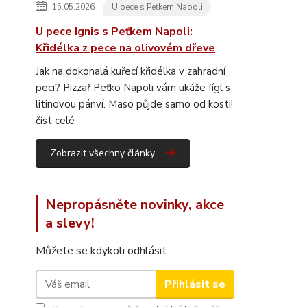
15.05.2026
U pece s Peťkem Napoli
U pece Ignis s Peťkem Napoli:
Křidélka z pece na olivovém dřeve
Jak na dokonalá kuřecí křidélka v zahradní
peci? Pizzař Peťko Napoli vám ukáže fígl s
litinovou pánví. Maso půjde samo od kosti!
číst celé
Zobrazit všechny články
Nepropásněte novinky, akce
a slevy!
Můžete se kdykoli odhlásit.
Přihlásit se