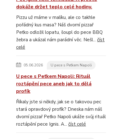
dokáže držet teplo celé hodiny.
Pizzu už máme v malíku, ale co takhle
pořádný kus masa? Náš dvorní pizzař
Peťko odložil lopatu, šoupl do pece BBQ
žebra a ukázal nám parádní věc. Nešl...
číst
celé
05.06.2026
U pece s Peťkem Napoli
U pece s Peťkem Napoli: Rituál
roztápění pece aneb jak to dělá
profík
Říkaly jste si někdy, jak se o takovou pec
stará opravdový profík? Dneska nám náš
dvorní pizzař Peťko Napoli ukáže svůj rituál
roztápění pece Ignis. A...
číst celé