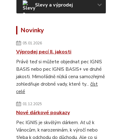
Slevy a výprodej
Novinky
05.01.2026
Výprodej pecí II. jakosti
Právě teď si můžete objednat pec IGNIS
BASIS nebo pec IGNIS BASIS+ ve druhé
jakosti. Mimořádně nízká cena samozřejmě
zohledňuje drobné vady, které ty...
číst
celé
01.12.2025
Nové dárkové poukazy
Pec IGNIS je skvělým dárkem. Ať už k
Vánocům, k narozeninám, k výročí nebo
třeba k odchodu do důchodu. Ale co si