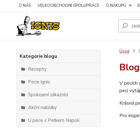
O NÁS
VELKOOBCHODNÍ SPOLUPRÁCE
O NÁKUPU
Úvod
Kategorie blogu
Blog
Recepty
Pece Ignis
V pecích 
peci vyt
Spokojení zákazníci
Krásná pe
Akční nabídky
Pro inspi
U pece s Peťkem Napoli