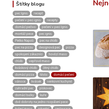
Nejn
Štítky blogu
pec Ignis
recept
pečení v peci ignis
recepty
domácí pečivo
pečení v peci Ignis
montáž pece
pec ignis
Peťko Napoli
pec na chléb
pec na pizzu
designová pec
pizza
spokojení zákazníci
hovězí maso
chléb
vepřové maso
kváskový chléb
žitný chléb
domácí pizza
těsto
domácí pečení
vánoce
kvásek
venkovní kuchyně
zahradní pec
pískovec
domácí bulky
kuře
dvě dobroty na jedno rozpálení pece
kuřecí maso
pikantní
restaurace