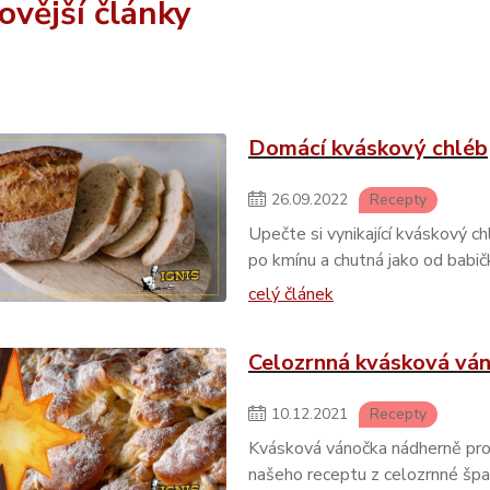
ovější články
Domácí kváskový chléb
26
.
09
.
2022
Recepty
Upečte si vynikající kváskový 
po kmínu a chutná jako od babič
celý článek
Celozrnná kvásková vá
10
.
12
.
2021
Recepty
Kvásková vánočka nádherně prov
našeho receptu z celozrnné špa