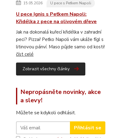
15.05.2026
U pece s Peťkem Napoli
U pece Ignis s Peťkem Napoli:
Křidélka z pece na olivovém dřeve
Jak na dokonalá kuřecí křidélka v zahradní
peci? Pizzař Peťko Napoli vám ukáže fígl s
litinovou pánví. Maso půjde samo od kosti!
číst celé
Zobrazit všechny články
Nepropásněte novinky, akce
a slevy!
Můžete se kdykoli odhlásit.
Přihlásit se