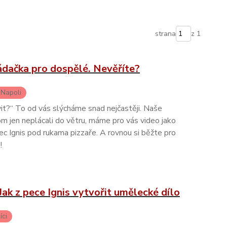
strana
z 1
ládačka pro dospělé. Nevěříte?
 Napoli
it?“ To od vás slýcháme snad nejčastěji. Naše
m jen neplácali do větru, máme pro vás video jako
pec Ignis pod rukama pizzaře. A rovnou si běžte pro
!
Jak z pece Ignis vytvořit umělecké dílo
íci