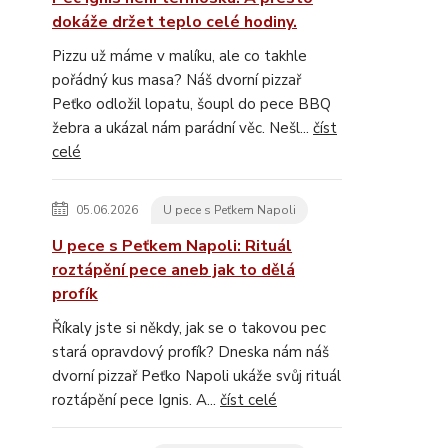
dokáže držet teplo celé hodiny.
Pizzu už máme v malíku, ale co takhle
pořádný kus masa? Náš dvorní pizzař
Peťko odložil lopatu, šoupl do pece BBQ
žebra a ukázal nám parádní věc. Nešl...
číst
celé
05.06.2026
U pece s Peťkem Napoli
U pece s Peťkem Napoli: Rituál
roztápění pece aneb jak to dělá
profík
Říkaly jste si někdy, jak se o takovou pec
stará opravdový profík? Dneska nám náš
dvorní pizzař Peťko Napoli ukáže svůj rituál
roztápění pece Ignis. A...
číst celé