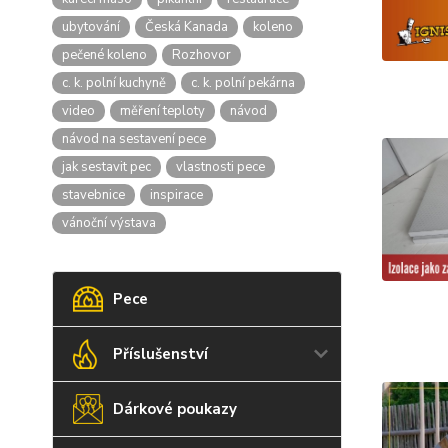
ubytování
Česká Kanada
koleno
pečené koleno
Rozhovor
c. k. polní kuchyně
c. k. polní pekárna
video
měření teploty
návod
návod na sestavení pece
jak sestavit pec
vlastnosti pece
stavebnice
inspirace
vánoční výstava
Pece
Příslušenství
Dárkové poukazy