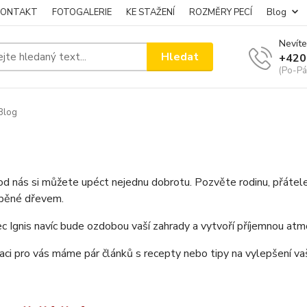
KONTAKT
FOTOGALERIE
KE STAŽENÍ
ROZMĚRY PECÍ
Blog
Nevíte
Hledat
+420
(Po-Pá
Blog
od nás si můžete upéct nejednu dobrotu. Pozvěte rodinu, přátele
ápěné dřevem.
c Ignis navíc bude ozdobou vaší zahrady a vytvoří příjemnou atm
raci pro vás máme pár článků s recepty nebo tipy na vylepšení va