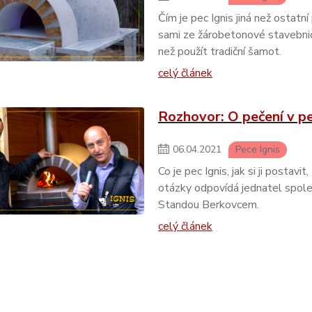
Čím je pec Ignis jiná než ostatní
sami ze žárobetonové stavebnic
než použít tradiční šamot.
celý článek
Rozhovor: O pečení v pe
06
.
04
.
2021
Pece Ignis
Co je pec Ignis, jak si ji postavi
otázky odpovídá jednatel společ
Standou Berkovcem.
celý článek