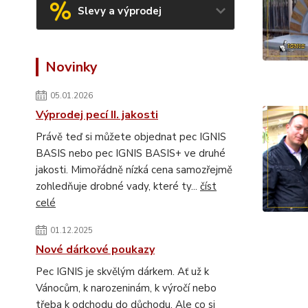
Slevy a výprodej
Novinky
05.01.2026
Výprodej pecí II. jakosti
Právě teď si můžete objednat pec IGNIS
BASIS nebo pec IGNIS BASIS+ ve druhé
jakosti. Mimořádně nízká cena samozřejmě
zohledňuje drobné vady, které ty...
číst
celé
01.12.2025
Nové dárkové poukazy
Pec IGNIS je skvělým dárkem. Ať už k
Vánocům, k narozeninám, k výročí nebo
třeba k odchodu do důchodu. Ale co si