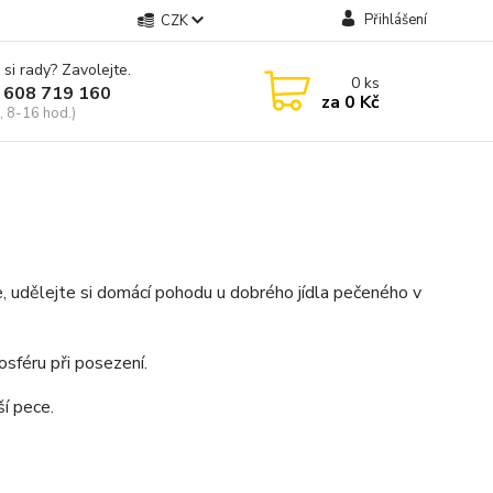
Přihlášení
CZK
 si rady? Zavolejte.
0
ks
 608 719 160
za
0 Kč
, 8-16 hod.)
, udělejte si domácí pohodu u dobrého jídla pečeného v
osféru při posezení.
ší pece.