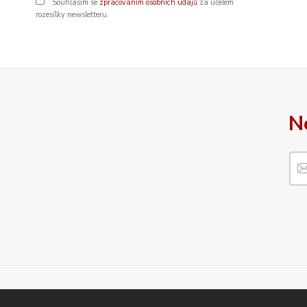
Souhlasím se
zpracováním osobních údajů
za účelem
rozesílky newsletteru.
N