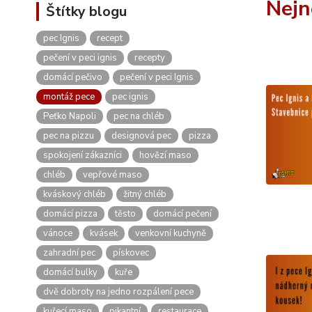
Nejn
Štítky blogu
pec Ignis
recept
pečení v peci ignis
recepty
domácí pečivo
pečení v peci Ignis
montáž pece
pec ignis
Peťko Napoli
pec na chléb
pec na pizzu
designová pec
pizza
spokojení zákazníci
hovězí maso
chléb
vepřové maso
kváskový chléb
žitný chléb
domácí pizza
těsto
domácí pečení
vánoce
kvásek
venkovní kuchyně
zahradní pec
pískovec
domácí bulky
kuře
dvě dobroty na jedno rozpálení pece
kuřecí maso
pikantní
restaurace