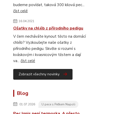
budeme povídat, taková 300 kilová pec...
číst celé
16.04.2021
Ošatky na chléb z přírodního pedigu
V čem necháváte kynout těsto na domácí
chléb? Vyzkoušejte naše ošatky z
přírodního pedigu. Skvěle si rozumí s
kváskovým i kvasnicovým těstem a dají
va...
číst celé
Zobrazit všechny novinky
Blog
01.07.2026
U pece s Peťkem Napoli
Pec Ignis není termoska. A přesto