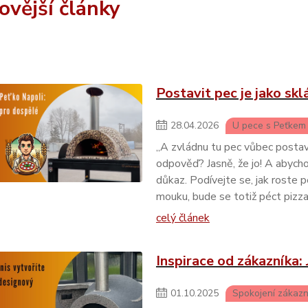
ovější články
Postavit pec je jako sk
28
.
04
.
2026
U pece s Peťkem
„A zvládnu tu pec vůbec postav
odpověď? Jasně, že jo! A abycho
důkaz. Podívejte se, jak roste 
mouku, bude se totiž péct pizza
celý článek
Inspirace od zákazníka: 
01
.
10
.
2025
Spokojení zákazn