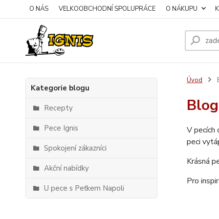
O NÁS
VELKOOBCHODNÍ SPOLUPRÁCE
O NÁKUPU
Úvod
Kategorie blogu
Blog
Recepty
Pece Ignis
V pecích 
peci vyt
Spokojení zákazníci
Krásná pe
Akční nabídky
Pro inspi
U pece s Peťkem Napoli