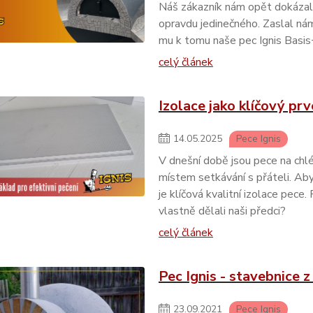
Náš zákazník nám opět dokázal, 
opravdu jedinečného. Zaslal ná
mu k tomu naše pec Ignis Basis+
celý článek
Izolace jako klíčový pr
14
.
05
.
2025
Pece Ignis
V dnešní době jsou pece na chlé
místem setkávání s přáteli. Aby
je klíčová kvalitní izolace pece.
vlastně dělali naši předci?
celý článek
Pec Ignis - stavebnice 
23
.
09
.
2021
Pece Ignis