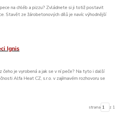
 pece na chléb a pizzu? Zvládnete si ji totiž postavit
e. Stavět ze žárobetonových dílů je navíc výhodnější
ci Ignis
t, z čeho je vyrobená a jak se v ní peče? Na tyto i další
nosti Alfa Heat CZ, s.r.o. v zajímavém rozhovoru se
strana
z 1