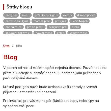
Štítky blogu
pec Ignis
recept
pečení v peci ignis
recepty
domácí pečivo
pečení v peci Ignis
montáž pece
pec ignis
Peťko Napoli
pec na chléb
pec na pizzu
designová pec
pizza
spokojení zákazníci
hovězí maso
chléb
vepřové maso
kváskový chléb
žitný chléb
domácí pizza
těsto
domácí pečení
vánoce
kvásek
venkovní kuchyně
zahradní pec
pískovec
Úvod
Blog
domácí bulky
kuře
dvě dobroty na jedno rozpálení pece
kuřecí maso
Blog
pikantní
restaurace
ubytování
Česká Kanada
koleno
pečené koleno
Rozhovor
c. k. polní kuchyně
c. k. polní pekárna
V pecích od nás si můžete upéct nejednu dobrotu. Pozvěte rodinu,
video
měření teploty
návod
návod na sestavení pece
přátele, udělejte si domácí pohodu u dobrého jídla pečeného v
jak sestavit pec
vlastnosti pece
stavebnice
inspirace
peci vytápěné dřevem.
vánoční výstava
Krásná pec Ignis navíc bude ozdobou vaší zahrady a vytvoří
příjemnou atmosféru při posezení.
Pro inspiraci pro vás máme pár článků s recepty nebo tipy na
vylepšení vaší pece.