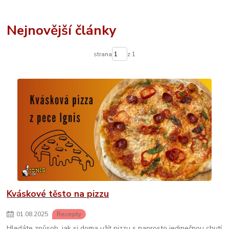
Nejnovější články
strana
z 1
Kváskové těsto na pizzu
01
.
08
.
2025
Recepty
Hledáte způsob, jak si doma užít pizzu s naprosto jedinečnou chutí