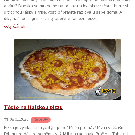
a vůní? Dneska se mrkneme na to, jak na kváskové těsto, které si
s trochou lásky a trpělivosti připravíte raz dva u sebe doma. A
díky naší peci Ignis si z něj upečete famózní pizzu.
celý článek
Těsto na italskou pizzu
08
.
01
.
2021
Recepty
Pizza je vynikajícím rychlým pohoštěním pro návštěvu i vděčným
jídlem pro děti za odměnu. Každý ji má rád jinak. Proč ne. Tak ať si