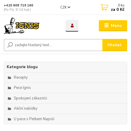
0
ks
+420 608 719 160
CZK
za
0 Kč
(Po-Pá, 8-16 hod.)
Menu
Hledat
Kategorie blogu
Recepty
Pece Ignis
Spokojení zákazníci
Akční nabídky
U pece s Peťkem Napoli