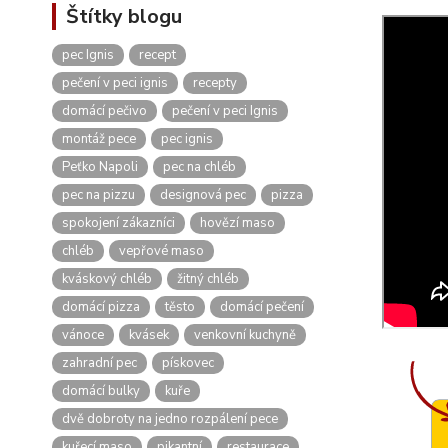
Štítky blogu
pec Ignis
recept
pečení v peci ignis
recepty
domácí pečivo
pečení v peci Ignis
montáž pece
pec ignis
Peťko Napoli
pec na chléb
pec na pizzu
designová pec
pizza
spokojení zákazníci
hovězí maso
chléb
vepřové maso
kváskový chléb
žitný chléb
domácí pizza
těsto
domácí pečení
vánoce
kvásek
venkovní kuchyně
zahradní pec
pískovec
domácí bulky
kuře
dvě dobroty na jedno rozpálení pece
kuřecí maso
pikantní
restaurace