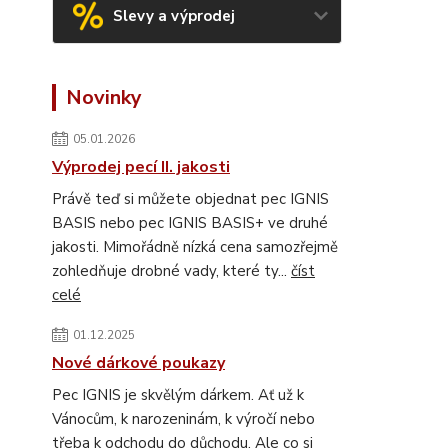
Slevy a výprodej
Novinky
05.01.2026
Výprodej pecí II. jakosti
Právě teď si můžete objednat pec IGNIS
BASIS nebo pec IGNIS BASIS+ ve druhé
jakosti. Mimořádně nízká cena samozřejmě
zohledňuje drobné vady, které ty...
číst
celé
01.12.2025
Nové dárkové poukazy
Pec IGNIS je skvělým dárkem. Ať už k
Vánocům, k narozeninám, k výročí nebo
třeba k odchodu do důchodu. Ale co si