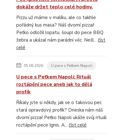
dokáže držet teplo celé hodiny.
Pizzu už máme v malíku, ale co takhle
pořádný kus masa? Náš dvorní pizzař
Peťko odložil lopatu, šoupl do pece BBQ
žebra a ukázal nám parádní věc. Nešl...
číst
celé
05.06.2026
U pece s Peťkem Napoli
U pece s Peťkem Napoli: Rituál
roztápění pece aneb jak to dělá
profík
Říkaly jste si někdy, jak se o takovou pec
stará opravdový profík? Dneska nám náš
dvorní pizzař Peťko Napoli ukáže svůj rituál
roztápění pece Ignis. A...
číst celé