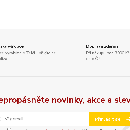
ský výrobce
Doprava zdarma
ce vyrábíme v Telči - přijďte se
Při nákupu nad 3000 K
dívat
celé ČR
epropásněte novinky, akce a slev
Přihlásit se