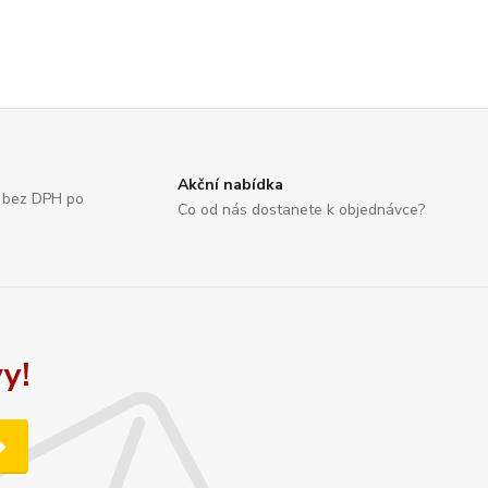
Akční nabídka
č bez DPH po
Co od nás dostanete k objednávce?
y!