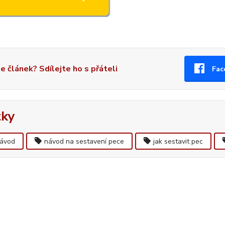
se článek? Sdílejte ho s přáteli
Fac
tky
ávod
návod na sestavení pece
jak sestavit pec