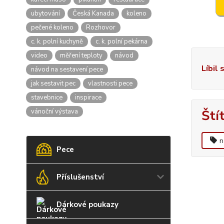
ubytování
Česká Kanada
koleno
pečené koleno
Rozhovor
c. k. polní kuchyně
c. k. polní pekárna
video
měření teploty
návod
Líbil 
návod na sestavení pece
jak sestavit pec
vlastnosti pece
stavebnice
inspirace
vánoční výstava
Ští
n
Pece
Příslušenství
Dárkové poukazy