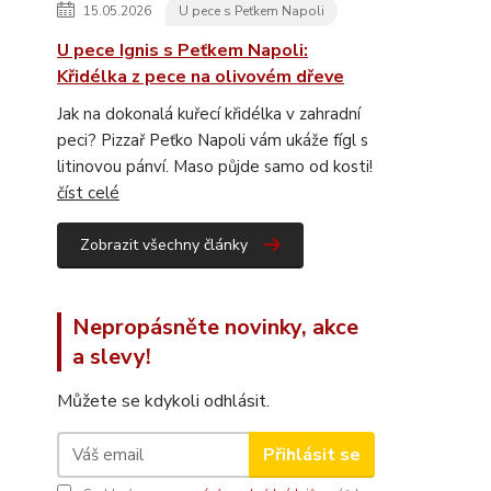
15.05.2026
U pece s Peťkem Napoli
U pece Ignis s Peťkem Napoli:
Křidélka z pece na olivovém dřeve
Jak na dokonalá kuřecí křidélka v zahradní
peci? Pizzař Peťko Napoli vám ukáže fígl s
litinovou pánví. Maso půjde samo od kosti!
číst celé
Zobrazit všechny články
Nepropásněte novinky, akce
a slevy!
Můžete se kdykoli odhlásit.
Přihlásit se