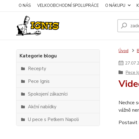
O NÁS
VELKOOBCHODNÍ SPOLUPRÁCE
O NÁKUPU
Úvod
Kategorie blogu
27
.
07
.
Recepty
Pece I
Vide
Pece Ignis
Spokojení zákazníci
Nechce s
Akční nabídky
vážně nen
U pece s Peťkem Napoli
Postavit 