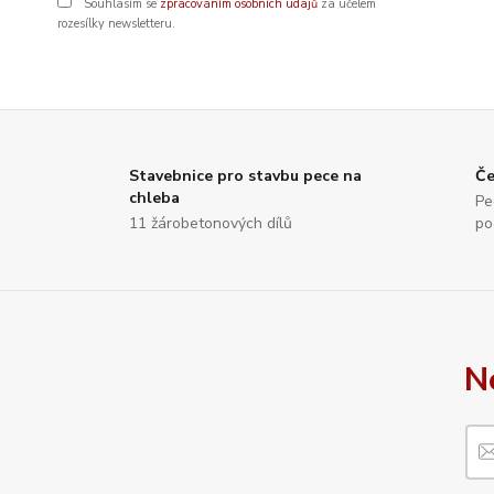
Souhlasím se
zpracováním osobních údajů
za účelem
rozesílky newsletteru.
Stavebnice pro stavbu pece na
Če
chleba
Pe
11 žárobetonových dílů
po
N