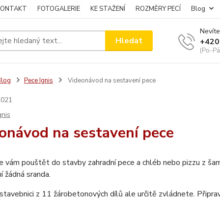
KONTAKT
FOTOGALERIE
KE STAŽENÍ
ROZMĚRY PECÍ
Blog
Nevíte
Hledat
+420
(Po-Pá
Blog
Pece Ignis
Videonávod na sestavení pece
2021
gnis
onávod na sestavení pece
e vám pouštět do stavby zahradní pece a chléb nebo pizzu z ša
í žádná sranda.
stavebnici z 11 žárobetonových dílů ale určitě zvládnete. Připravi