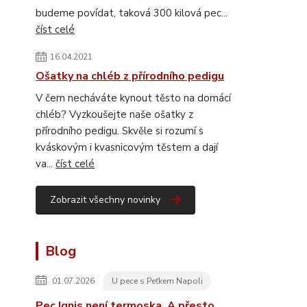
budeme povídat, taková 300 kilová pec...
číst celé
16.04.2021
Ošatky na chléb z přírodního pedigu
V čem necháváte kynout těsto na domácí
chléb? Vyzkoušejte naše ošatky z
přírodního pedigu. Skvěle si rozumí s
kváskovým i kvasnicovým těstem a dají
va...
číst celé
Zobrazit všechny novinky
Blog
01.07.2026
U pece s Peťkem Napoli
Pec Ignis není termoska. A přesto