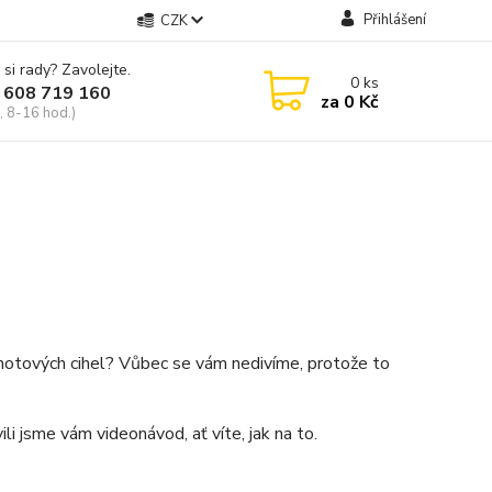
Přihlášení
CZK
 si rady? Zavolejte.
0
ks
 608 719 160
za
0 Kč
, 8-16 hod.)
motových cihel? Vůbec se vám nedivíme, protože to
li jsme vám videonávod, ať víte, jak na to.