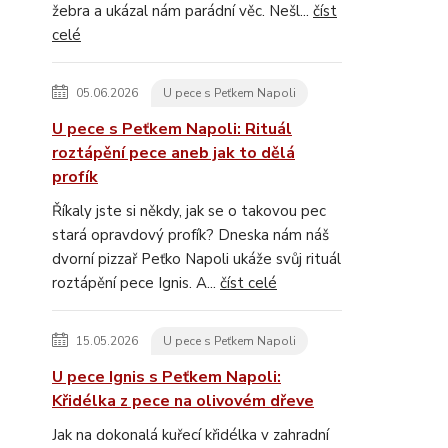
žebra a ukázal nám parádní věc. Nešl...
číst
celé
05.06.2026
U pece s Peťkem Napoli
U pece s Peťkem Napoli: Rituál
roztápění pece aneb jak to dělá
profík
Říkaly jste si někdy, jak se o takovou pec
stará opravdový profík? Dneska nám náš
dvorní pizzař Peťko Napoli ukáže svůj rituál
roztápění pece Ignis. A...
číst celé
15.05.2026
U pece s Peťkem Napoli
U pece Ignis s Peťkem Napoli:
Křidélka z pece na olivovém dřeve
Jak na dokonalá kuřecí křidélka v zahradní