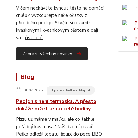
V čem necháváte kynout těsto na domácí
chléb? Vyzkoušejte naše ošatky z
přírodního pedigu. Skvěle si rozumí s
kváskovým i kvasnicovým těstem a dají
va...
číst celé
Zobrazit všechny novinky
Blog
01.07.2026
U pece s Peťkem Napoli
Pec Ignis není termoska. A přesto
dokáže držet teplo celé hodiny.
Pizzu už máme v malíku, ale co takhle
pořádný kus masa? Náš dvorní pizzař
Peťko odložil lopatu, šoupl do pece BBQ