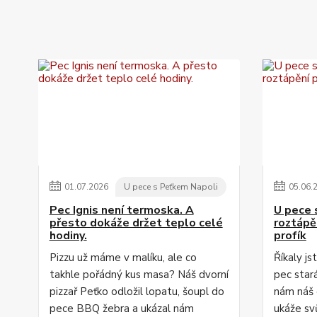
01
.
07
.
2026
U pece s Peťkem Napoli
05
.
06
.
Pec Ignis není termoska. A
U pece 
přesto dokáže držet teplo celé
roztápě
hodiny.
profík
Pizzu už máme v malíku, ale co
Říkaly js
takhle pořádný kus masa? Náš dvorní
pec star
pizzař Peťko odložil lopatu, šoupl do
nám náš 
pece BBQ žebra a ukázal nám
ukáže svů