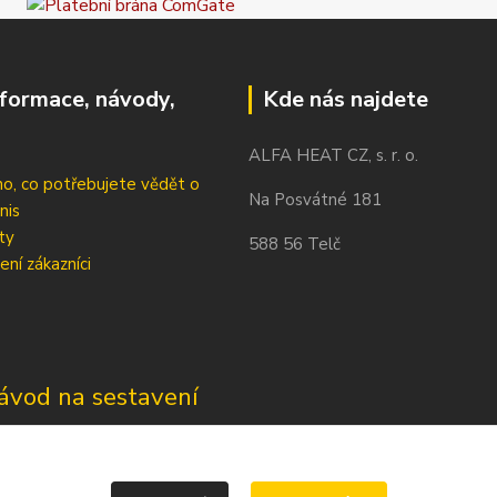
nformace, návody,
Kde nás najdete
ALFA HEAT CZ, s. r. o.
o, co potřebujete vědět o
Na Posvátné 181
nis
ty
588 56 Telč
ení zákazníci
ávod na sestavení