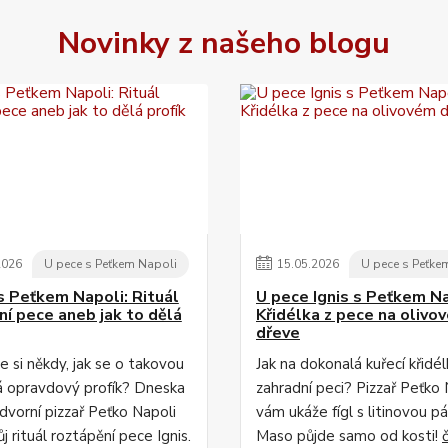
Novinky z našeho blogu
2026
U pece s Peťkem Napoli
15
.
05
.
2026
U pece s Peťke
s Peťkem Napoli: Rituál
U pece Ignis s Peťkem Na
ní pece aneb jak to dělá
Křidélka z pece na olivo
dřeve
te si někdy, jak se o takovou
Jak na dokonalá kuřecí křidél
á opravdový profík? Dneska
zahradní peci? Pizzař Peťko 
dvorní pizzař Peťko Napoli
vám ukáže fígl s litinovou pá
j rituál roztápění pece Ignis.
Maso půjde samo od kosti!