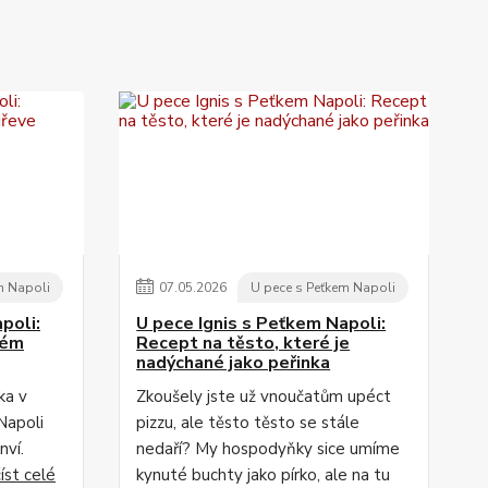
m Napoli
07
.
05
.
2026
U pece s Peťkem Napoli
poli:
U pece Ignis s Peťkem Napoli:
vém
Recept na těsto, které je
nadýchané jako peřinka
ka v
Zkoušely jste už vnoučatům upéct
Napoli
pizzu, ale těsto těsto se stále
nví.
nedaří? My hospodyňky sice umíme
číst celé
kynuté buchty jako pírko, ale na tu