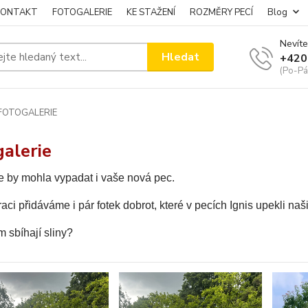
KONTAKT
FOTOGALERIE
KE STAŽENÍ
ROZMĚRY PECÍ
Blog
Nevíte
Hledat
+420
(Po-Pá
FOTOGALERIE
alerie
e by mohla vypadat i vaše nová pec.
raci přidáváme i pár fotek dobrot, které v pecích Ignis upekli naš
 sbíhají sliny?