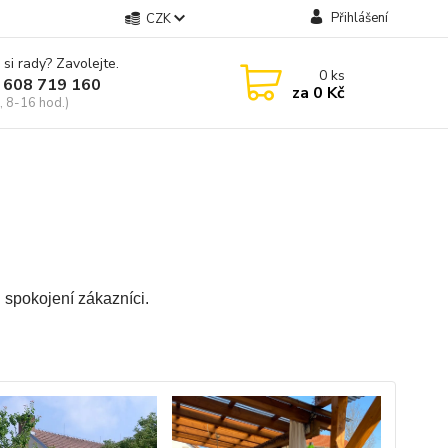
Přihlášení
CZK
 si rady? Zavolejte.
0
ks
 608 719 160
za
0 Kč
, 8-16 hod.)
i spokojení zákazníci.