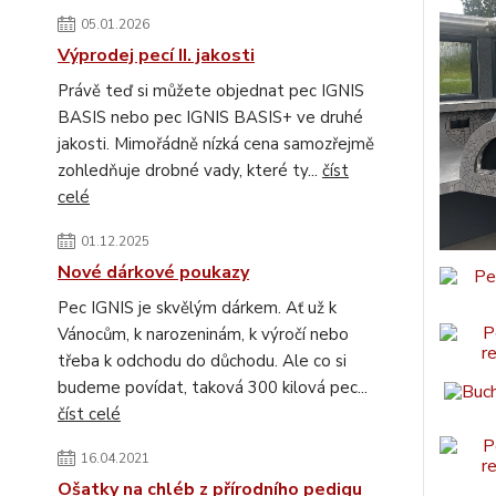
05.01.2026
Výprodej pecí II. jakosti
Právě teď si můžete objednat pec IGNIS
BASIS nebo pec IGNIS BASIS+ ve druhé
jakosti. Mimořádně nízká cena samozřejmě
zohledňuje drobné vady, které ty...
číst
celé
01.12.2025
Nové dárkové poukazy
Pec IGNIS je skvělým dárkem. Ať už k
Vánocům, k narozeninám, k výročí nebo
třeba k odchodu do důchodu. Ale co si
budeme povídat, taková 300 kilová pec...
číst celé
16.04.2021
Ošatky na chléb z přírodního pedigu