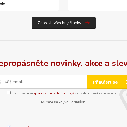
celé
Zobrazit všechny články
epropásněte novinky, akce a slev
Přihlásit se
Souhlasím se
zpracováním osobních údajů
za účelem rozesílky newsletteru.
Můžete se kdykoli odhlásit.