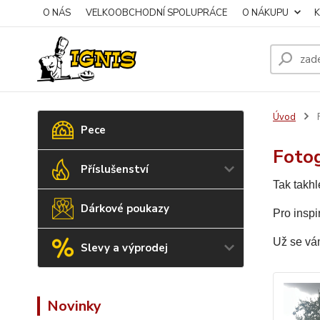
O NÁS
VELKOOBCHODNÍ SPOLUPRÁCE
O NÁKUPU
Úvod
Pece
Fotog
Příslušenství
Tak takhl
Dárkové poukazy
Pro inspi
Už se vám
Slevy a výprodej
Novinky