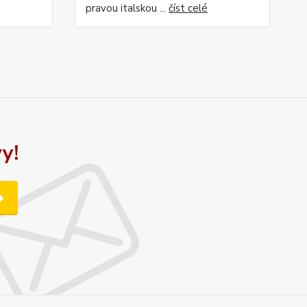
pravou italskou ...
číst celé
y!