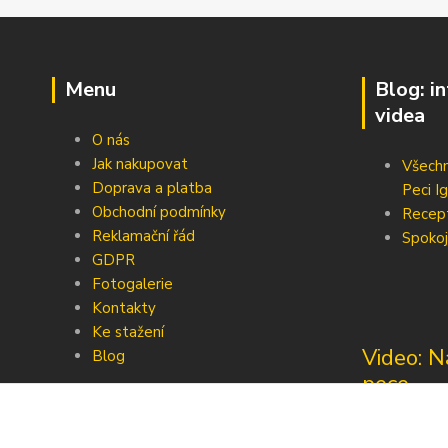
Menu
Blog: i
videa
O nás
Jak nakupovat
Všechn
Doprava a platba
Peci Ig
Obchodní podmínky
Recep
Reklamační řád
Spokoj
GDPR
Fotogalerie
Kontakty
Ke stažení
Video: N
Blog
pece