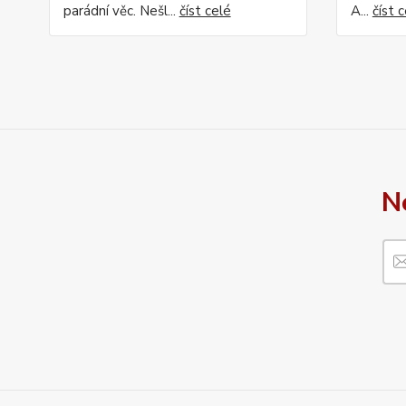
parádní věc. Nešl...
číst celé
A...
číst 
N