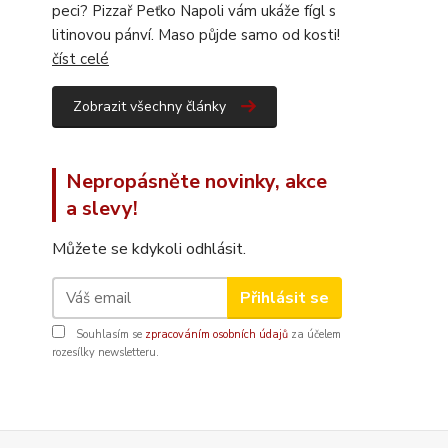
peci? Pizzař Peťko Napoli vám ukáže fígl s
litinovou pánví. Maso půjde samo od kosti!
číst celé
Zobrazit všechny články
Nepropásněte novinky, akce
a slevy!
Můžete se kdykoli odhlásit.
Přihlásit se
Souhlasím se
zpracováním osobních údajů
za účelem
rozesílky newsletteru.