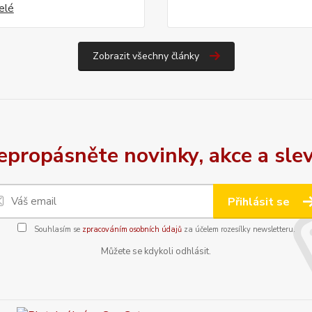
celé
Zobrazit všechny články
epropásněte novinky, akce a slev
Přihlásit se
Souhlasím se
zpracováním osobních údajů
za účelem rozesílky newsletteru.
Můžete se kdykoli odhlásit.