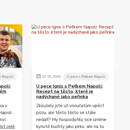
m Napoli
07
.
05
.
2026
U pece s Peťkem Napoli
poli:
U pece Ignis s Peťkem Napoli:
vém
Recept na těsto, které je
nadýchané jako peřinka
ka v
Zkoušely jste už vnoučatům upéct
Napoli
pizzu, ale těsto těsto se stále
nví.
nedaří? My hospodyňky sice umíme
číst celé
kynuté buchty jako pírko, ale na tu