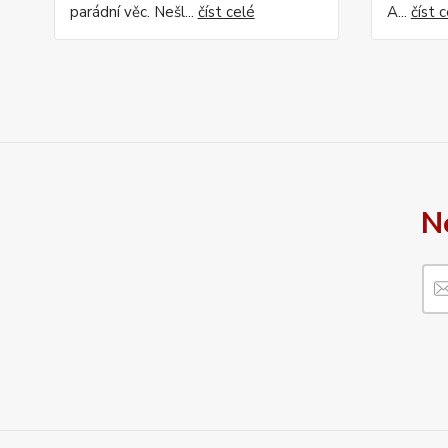
parádní věc. Nešl...
číst celé
A...
číst 
N