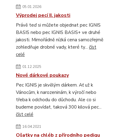
05.01.2026
Výprodej pecí II. jakosti
Právě teď si můžete objednat pec IGNIS
BASIS nebo pec IGNIS BASIS+ ve druhé
jakosti. Mimořádně nízká cena samozřejmě
zohledňuje drobné vady, které ty...
číst
celé
01.12.2025
Nové dárkové poukazy
Pec IGNIS je skvělým dárkem. Ať už k
Vánocům, k narozeninám, k výročí nebo
třeba k odchodu do důchodu. Ale co si
budeme povídat, taková 300 kilová pec...
číst celé
16.04.2021
Ošatky na chléb z přírodního pedigu