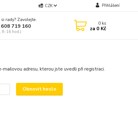
Přihlášení
CZK
 si rady? Zavolejte.
0
ks
 608 719 160
za
0 Kč
, 8-16 hod.)
mailovou adresu, kterou jste uvedli při registraci.
Obnovit heslo