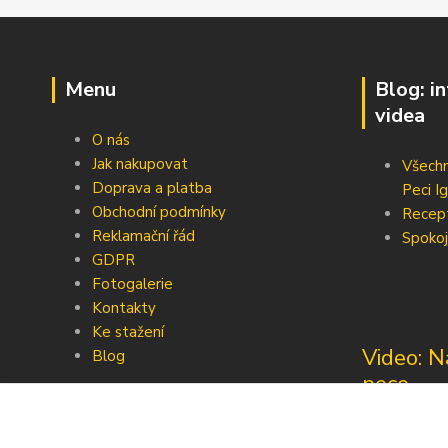
Menu
Blog: i
videa
O nás
Jak nakupovat
Všechn
Doprava a platba
Peci Ig
Obchodní podmínky
Recep
Reklamační řád
Spokoj
GDPR
Fotogalerie
Kontakty
Ke stažení
Video: N
Blog
pece