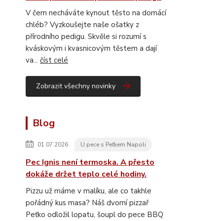
V čem necháváte kynout těsto na domácí
chléb? Vyzkoušejte naše ošatky z
přírodního pedigu. Skvěle si rozumí s
kváskovým i kvasnicovým těstem a dají
va...
číst celé
Zobrazit všechny novinky
Blog
01.07.2026
U pece s Peťkem Napoli
Pec Ignis není termoska. A přesto
dokáže držet teplo celé hodiny.
Pizzu už máme v malíku, ale co takhle
pořádný kus masa? Náš dvorní pizzař
Peťko odložil lopatu, šoupl do pece BBQ