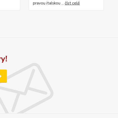
pravou italskou ...
číst celé
y!