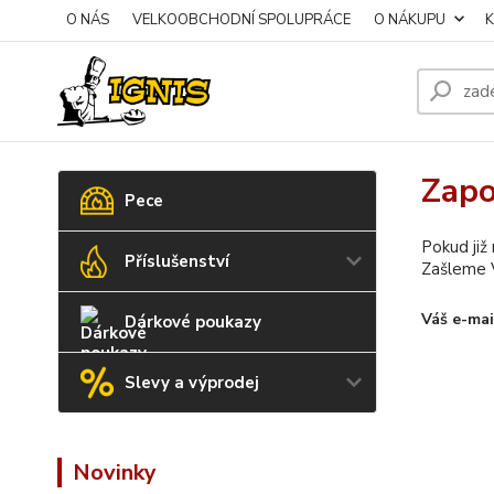
O NÁS
VELKOOBCHODNÍ SPOLUPRÁCE
O NÁKUPU
Zapo
Pece
Pokud již
Příslušenství
Zašleme V
Váš e-mai
Dárkové poukazy
Slevy a výprodej
Novinky