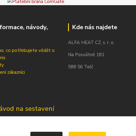
nformace, návody,
Kde nás najdete
ALFA HEAT CZ, s. r. o.
o, co potřebujete vědět o
Na Posvátné 181
nis
ty
588 56 Telč
ení zákazníci
ávod na sestavení