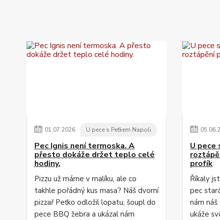
01
.
07
.
2026
U pece s Peťkem Napoli
05
.
06
.
Pec Ignis není termoska. A
U pece 
přesto dokáže držet teplo celé
roztápě
hodiny.
profík
Pizzu už máme v malíku, ale co
Říkaly js
takhle pořádný kus masa? Náš dvorní
pec star
pizzař Peťko odložil lopatu, šoupl do
nám náš 
pece BBQ žebra a ukázal nám
ukáže svů