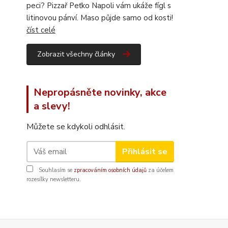
peci? Pizzař Peťko Napoli vám ukáže fígl s
litinovou pánví. Maso půjde samo od kosti!
číst celé
Zobrazit všechny články
Nepropásněte novinky, akce
a slevy!
Můžete se kdykoli odhlásit.
Přihlásit se
Souhlasím se
zpracováním osobních údajů
za účelem
rozesílky newsletteru.