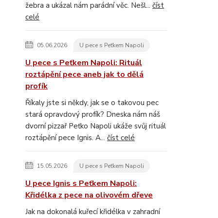
žebra a ukázal nám parádní věc. Nešl...
číst
celé
05.06.2026
U pece s Peťkem Napoli
U pece s Peťkem Napoli: Rituál
roztápění pece aneb jak to dělá
profík
Říkaly jste si někdy, jak se o takovou pec
stará opravdový profík? Dneska nám náš
dvorní pizzař Peťko Napoli ukáže svůj rituál
roztápění pece Ignis. A...
číst celé
15.05.2026
U pece s Peťkem Napoli
U pece Ignis s Peťkem Napoli:
Křidélka z pece na olivovém dřeve
Jak na dokonalá kuřecí křidélka v zahradní