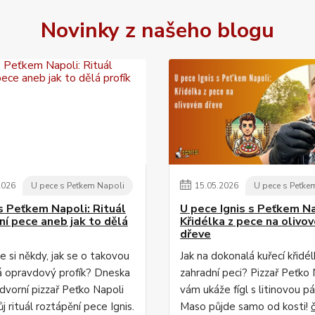
Novinky z našeho blogu
2026
U pece s Peťkem Napoli
15
.
05
.
2026
U pece s Peťke
s Peťkem Napoli: Rituál
U pece Ignis s Peťkem Na
ní pece aneb jak to dělá
Křidélka z pece na olivo
dřeve
te si někdy, jak se o takovou
Jak na dokonalá kuřecí křidél
á opravdový profík? Dneska
zahradní peci? Pizzař Peťko 
dvorní pizzař Peťko Napoli
vám ukáže fígl s litinovou pá
j rituál roztápění pece Ignis.
Maso půjde samo od kosti!