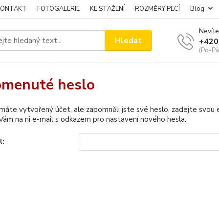
KONTAKT
FOTOGALERIE
KE STAŽENÍ
ROZMĚRY PECÍ
Blog
Nevíte
Hledat
+420
(Po-Pá
menuté heslo
 máte vytvořený účet, ale zapomněli jste své heslo, zadejte svou e-
ám na ni e-mail s odkazem pro nastavení nového hesla.
l: