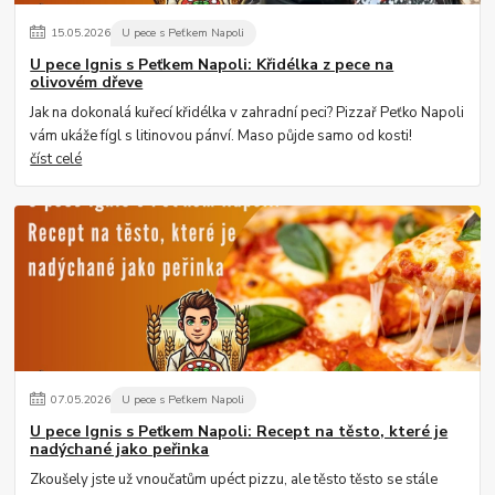
15
.
05
.
2026
U pece s Peťkem Napoli
U pece Ignis s Peťkem Napoli: Křidélka z pece na
olivovém dřeve
Jak na dokonalá kuřecí křidélka v zahradní peci? Pizzař Peťko Napoli
vám ukáže fígl s litinovou pánví. Maso půjde samo od kosti!
číst celé
07
.
05
.
2026
U pece s Peťkem Napoli
U pece Ignis s Peťkem Napoli: Recept na těsto, které je
nadýchané jako peřinka
Zkoušely jste už vnoučatům upéct pizzu, ale těsto těsto se stále