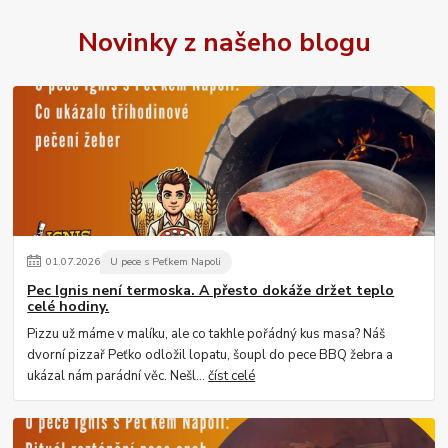
Novinky z našeho blogu
01
.
07
.
2026
U pece s Peťkem Napoli
Pec Ignis není termoska. A přesto dokáže držet teplo
celé hodiny.
Pizzu už máme v malíku, ale co takhle pořádný kus masa? Náš
dvorní pizzař Peťko odložil lopatu, šoupl do pece BBQ žebra a
ukázal nám parádní věc. Nešl...
číst celé