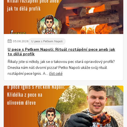
05
.
06
.
2026
U pece s Peťkem Napoli
U pece s Peťkem Napoli: Rituál roztápění pece aneb jak
to dělá profík
Říkaly jste si někdy, jak se o takovou pec stará opravdový profík?
Dneska nám náš dvorní pizzař Peťko Napoli ukáže svůj rituál
roztápění pece Ignis. A...
číst celé