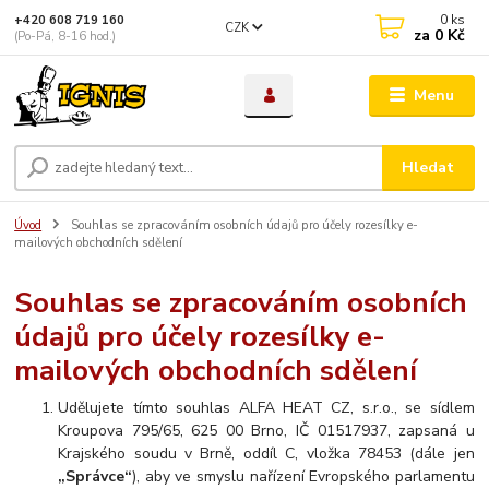
0
ks
+420 608 719 160
CZK
za
0 Kč
(Po-Pá, 8-16 hod.)
Menu
Hledat
Úvod
Souhlas se zpracováním osobních údajů pro účely rozesílky e-
mailových obchodních sdělení
Souhlas se zpracováním osobních
údajů pro účely rozesílky e-
mailových obchodních sdělení
Udělujete tímto souhlas ALFA HEAT CZ, s.r.o., se sídlem
Kroupova 795/65, 625 00 Brno, IČ 01517937, zapsaná u
Krajského soudu v Brně, oddíl C, vložka 78453 (dále jen
„Správce“
), aby ve smyslu nařízení Evropského parlamentu