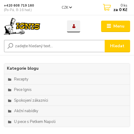
0
ks
+420 608 719 160
CZK
za
0 Kč
(Po-Pá, 8-16 hod.)
Menu
Hledat
Kategorie blogu
Recepty
Pece Ignis
Spokojení zákazníci
Akční nabídky
U pece s Peťkem Napoli