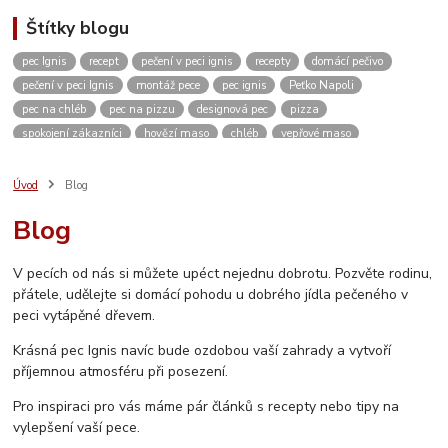
Štítky blogu
pec Ignis
recept
pečení v peci ignis
recepty
domácí pečivo
pečení v peci Ignis
montáž pece
pec ignis
Peťko Napoli
pec na chléb
pec na pizzu
designová pec
pizza
spokojení zákazníci
hovězí maso
chléb
vepřové maso
kváskový chléb
žitný chléb
domácí pizza
těsto
domácí pečení
vánoce
kvásek
venkovní kuchyně
zahradní pec
pískovec
Úvod
Blog
domácí bulky
kuře
dvě dobroty na jedno rozpálení pece
kuřecí maso
Blog
pikantní
restaurace
ubytování
Česká Kanada
koleno
pečené koleno
Rozhovor
c. k. polní kuchyně
c. k. polní pekárna
V pecích od nás si můžete upéct nejednu dobrotu. Pozvěte rodinu,
video
měření teploty
návod
návod na sestavení pece
přátele, udělejte si domácí pohodu u dobrého jídla pečeného v
jak sestavit pec
vlastnosti pece
stavebnice
inspirace
peci vytápěné dřevem.
vánoční výstava
Krásná pec Ignis navíc bude ozdobou vaší zahrady a vytvoří
příjemnou atmosféru při posezení.
Pro inspiraci pro vás máme pár článků s recepty nebo tipy na
vylepšení vaší pece.