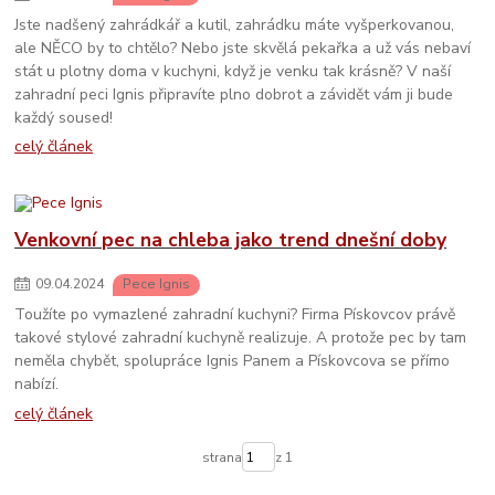
Jste nadšený zahrádkář a kutil, zahrádku máte vyšperkovanou,
ale NĚCO by to chtělo? Nebo jste skvělá pekařka a už vás nebaví
stát u plotny doma v kuchyni, když je venku tak krásně? V naší
zahradní peci Ignis připravíte plno dobrot a závidět vám ji bude
každý soused!
celý článek
Venkovní pec na chleba jako trend dnešní doby
09
.
04
.
2024
Pece Ignis
Toužíte po vymazlené zahradní kuchyni? Firma Pískovcov právě
takové stylové zahradní kuchyně realizuje. A protože pec by tam
neměla chybět, spolupráce Ignis Panem a Pískovcova se přímo
nabízí.
celý článek
strana
z 1