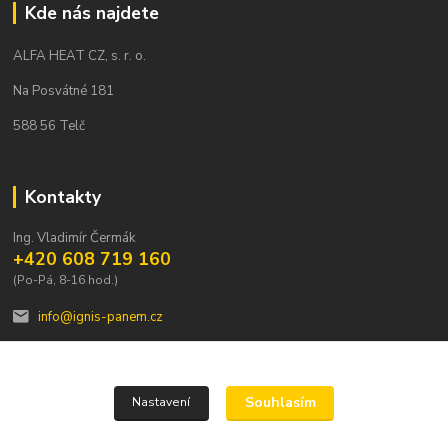
Kde nás najdete
ALFA HEAT CZ, s. r. o.
Na Posvátné 181
588 56 Telč
Kontakty
Ing. Vladimír Čermák
+420 608 719 160
(Po-Pá, 8-16 hod.)
info@ignis-panem.cz
Souhlasím
Nastavení