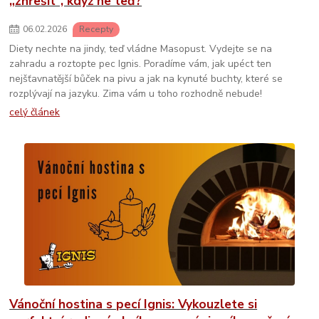
„zhřešit“, když ne teď?
06
.
02
.
2026
Recepty
Diety nechte na jindy, teď vládne Masopust. Vydejte se na
zahradu a roztopte pec Ignis. Poradíme vám, jak upéct ten
nejšťavnatější bůček na pivu a jak na kynuté buchty, které se
rozplývají na jazyku. Zima vám u toho rozhodně nebude!
celý článek
Vánoční hostina s pecí Ignis: Vykouzlete si