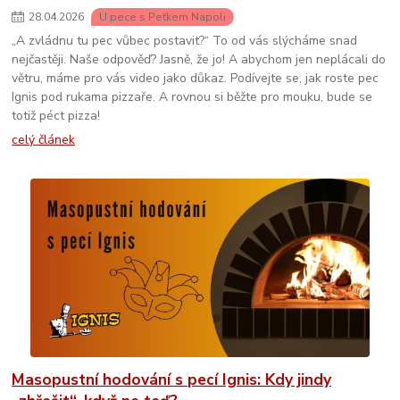
28
.
04
.
2026
U pece s Peťkem Napoli
„A zvládnu tu pec vůbec postavit?“ To od vás slýcháme snad
nejčastěji. Naše odpověď? Jasně, že jo! A abychom jen neplácali do
větru, máme pro vás video jako důkaz. Podívejte se, jak roste pec
Ignis pod rukama pizzaře. A rovnou si běžte pro mouku, bude se
totiž péct pizza!
celý článek
Masopustní hodování s pecí Ignis: Kdy jindy