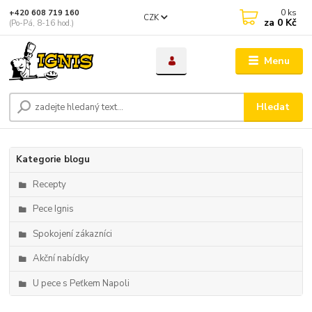
0
ks
+420 608 719 160
CZK
za
0 Kč
(Po-Pá, 8-16 hod.)
Menu
Hledat
Kategorie blogu
Recepty
Pece Ignis
Spokojení zákazníci
Akční nabídky
U pece s Peťkem Napoli