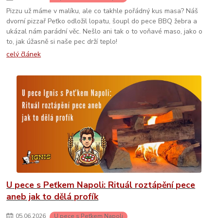
Pizzu už máme v malíku, ale co takhle pořádný kus masa? Náš
dvorní pizzař Peťko odložil lopatu, šoupl do pece BBQ žebra a
ukázal nám parádní věc. Nešlo ani tak o to voňavé maso, jako o
to, jak úžasně si naše pec drží teplo!
celý článek
U pece s Peťkem Napoli: Rituál roztápění pece
aneb jak to dělá profík
05
.
06
.
2026
U pece s Peťkem Napoli