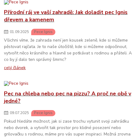
Přírodní ráj ve vaší zahradě: Jak doladit pec Ignis
dřevem a kamenem
01
.
09
.
2025
Pece Ignis
Všichni víme, že zahrada není jen kousek zeleně, kde si můžeme
pěstovat rajčata. Je to naše útočiště, kde si můžeme odpočinout,
vytvořit něco krásného a hlavně se potkávat s rodinou a přáteli. A
co by jí dalo ten správný šmrnc?
celý článek
Pec na chleba nebo pec na pizzu? A proč ne obě v
jedné?
09
.
07
.
2025
Pece Ignis
Pokud hledáte možnost, jak si zase trochu vytunit svoji zahrádku
nebo dvorek, a vytvořit tak prostor pro klidné posezení nebo
grilovačku s rodinou, máme pro vás super inspiraci. Možná zrovna