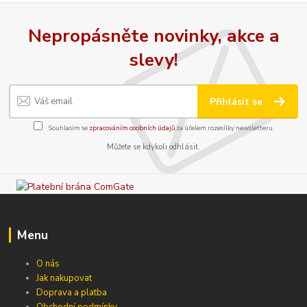
Nepropásněte novinky, akce a
slevy!
Přihlásit se
Souhlasím se
zpracováním osobních údajů
za účelem rozesílky newsletteru.
Můžete se kdykoli odhlásit.
Menu
O nás
Jak nakupovat
Doprava a platba