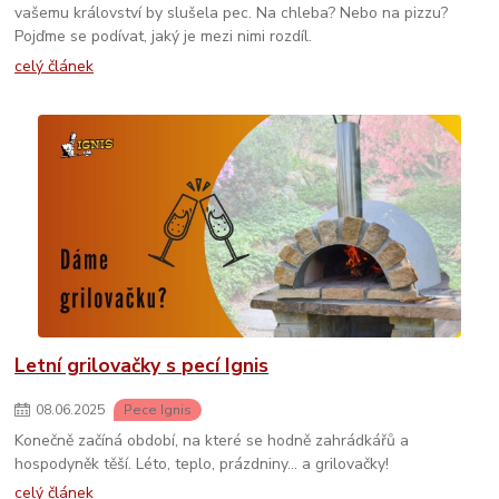
vašemu království by slušela pec. Na chleba? Nebo na pizzu?
Pojďme se podívat, jaký je mezi nimi rozdíl.
celý článek
Letní grilovačky s pecí Ignis
08
.
06
.
2025
Pece Ignis
Konečně začíná období, na které se hodně zahrádkářů a
hospodyněk těší. Léto, teplo, prázdniny… a grilovačky!
celý článek