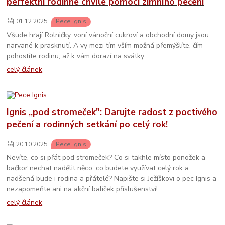
perfektní rodinné chvíle pomocí zimního pečení
01
.
12
.
2025
Pece Ignis
Všude hrají Rolničky, voní vánoční cukroví a obchodní domy jsou
narvané k prasknutí. A vy mezi tím vším možná přemýšlíte, čím
pohostíte rodinu, až k vám dorazí na svátky.
celý článek
Ignis ,,pod stromeček": Darujte radost z poctivého
pečení a rodinných setkání po celý rok!
20
.
10
.
2025
Pece Ignis
Nevíte, co si přát pod stromeček? Co si takhle místo ponožek a
bačkor nechat nadělit něco, co budete využívat celý rok a
nadšená bude i rodina a přátelé? Napište si Ježíškovi o pec Ignis a
nezapomeňte ani na akční balíček příslušenství!
celý článek