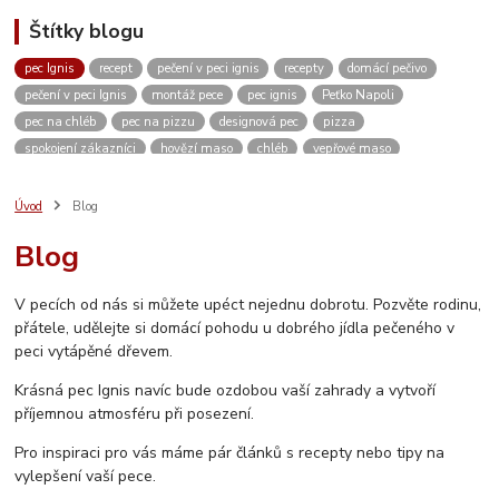
Štítky blogu
pec Ignis
recept
pečení v peci ignis
recepty
domácí pečivo
pečení v peci Ignis
montáž pece
pec ignis
Peťko Napoli
pec na chléb
pec na pizzu
designová pec
pizza
spokojení zákazníci
hovězí maso
chléb
vepřové maso
kváskový chléb
žitný chléb
domácí pizza
těsto
domácí pečení
vánoce
kvásek
venkovní kuchyně
zahradní pec
pískovec
Úvod
Blog
domácí bulky
kuře
dvě dobroty na jedno rozpálení pece
kuřecí maso
Blog
pikantní
restaurace
ubytování
Česká Kanada
koleno
pečené koleno
Rozhovor
c. k. polní kuchyně
c. k. polní pekárna
V pecích od nás si můžete upéct nejednu dobrotu. Pozvěte rodinu,
video
měření teploty
návod
návod na sestavení pece
přátele, udělejte si domácí pohodu u dobrého jídla pečeného v
jak sestavit pec
vlastnosti pece
stavebnice
inspirace
peci vytápěné dřevem.
vánoční výstava
Krásná pec Ignis navíc bude ozdobou vaší zahrady a vytvoří
příjemnou atmosféru při posezení.
Pro inspiraci pro vás máme pár článků s recepty nebo tipy na
vylepšení vaší pece.