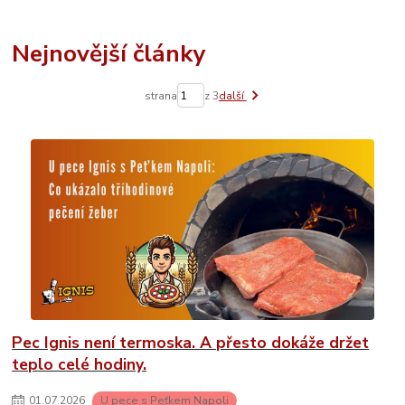
Nejnovější články
strana
z 3
další
Pec Ignis není termoska. A přesto dokáže držet
teplo celé hodiny.
01
.
07
.
2026
U pece s Peťkem Napoli