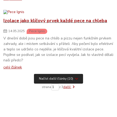
Izolace jako klíčový prvek každé pece na chleba
14
.
05
.
2025
Pece Ignis
V dnešní době jsou pece na chléb a pizzu nejen funkčním prvkem
zahrady, ale i místem setkávání s přáteli. Aby pečení bylo efektivní
a teplo se udrželo co nejdéle, je klíčová kvalitní izolace pece.
Pojďme se podívat, jak se izolace pecí vyvíjela. Jak to vlastně dělali
naši předci?
celý článek
Načíst další články (10)
strana
z 3
další