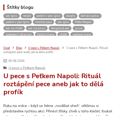
Štítky blogu
pec Ignis
recept
pečení v peci ignis
recepty
domácí pečivo
pečení v peci Ignis
montáž pece
pec ignis
Peťko Napoli
pec na chléb
pec na pizzu
designová pec
pizza
spokojení zákazníci
hovězí maso
chléb
vepřové maso
kváskový chléb
žitný chléb
domácí pizza
těsto
domácí pečení
vánoce
kvásek
venkovní kuchyně
zahradní pec
pískovec
Úvod
Blog
U pece s Peťkem Napoli
U pece s Peťkem Napoli: Rituál
roztápění pece aneb jak to dělá profík
domácí bulky
kuře
dvě dobroty na jedno rozpálení pece
kuřecí maso
pikantní
restaurace
ubytování
Česká Kanada
koleno
05
.
06
.
2026
pečené koleno
Rozhovor
c. k. polní kuchyně
c. k. polní pekárna
U pece s Peťkem Napoli
video
měření teploty
návod
návod na sestavení pece
U pece s Peťkem Napoli: Rituál
jak sestavit pec
vlastnosti pece
stavebnice
inspirace
roztápění pece aneb jak to dělá
vánoční výstava
profík
Ruku na srdce – když se řekne „rozdělat oheň“, většinou si
představíme rychlou akci. Přinést třísky, chvíli u toho klečet, foukat