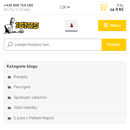
0
ks
+420 608 719 160
CZK
za
0 Kč
(Po-Pá, 8-16 hod.)
Menu
Hledat
Kategorie blogu
Recepty
Pece Ignis
Spokojení zákazníci
Akční nabídky
U pece s Peťkem Napoli