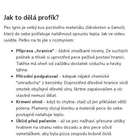
Jak to dělá profík?
Pec Ignis je velký kus poctivého materiálu (žárobeton a šamot),
který do sebe potřebuje natáhnout spoustu tepla. Jak ve videu
uvidíte, Peťko na to jde s rozmyslem:
Příprava ,,hranice"
- žádné zmačkané noviny. Ze suchých
polínek a třísek si uprostřed pece pečlivě postaví hranici.
Takhle má oheň od začátku dostatek vzduchu a hezky
táhne.
Přírodní podpalovač
- kdepak nějaké chemické
"smraďochy" z benzínky. Doprostřed dřevěné hranice vloží
smotek obyčejné dřevité vlny, škrtne zapalovačem a víc
vlastně nemusí dělat.
Krmení ohně
- když to chytne, stačí už jen přikládat větší
polena. Plameny olizují klenbu a materiál pece do sebe
postupně natahuje teplo.
Úklid před pečením
- až se pec nažhaví, přesune uhlíky
hrablem na stranu nebo dozadu a dno pece očistí
vymetáčkem, aby byla pizza zespodu krásně čistá.