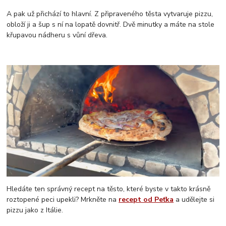
A pak už přichází to hlavní. Z připraveného těsta vytvaruje pizzu,
obloží ji a šup s ní na lopatě dovnitř. Dvě minutky a máte na stole
křupavou nádheru s vůní dřeva.
Hledáte ten správný recept na těsto, které byste v takto krásně
roztopené peci upekli? Mrkněte na
recept od Peťka
a udělejte si
pizzu jako z Itálie.