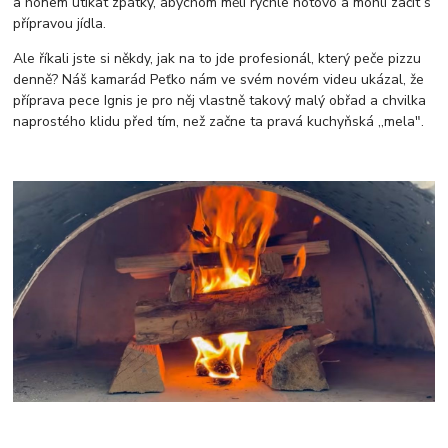
a honem utíkat zpátky, abychom měli rychle hotovo a mohli začít s
přípravou jídla.
Ale říkali jste si někdy, jak na to jde profesionál, který peče pizzu
denně? Náš kamarád Peťko nám ve svém novém videu ukázal, že
příprava pece Ignis je pro něj vlastně takový malý obřad a chvilka
naprostého klidu před tím, než začne ta pravá kuchyňská ,,mela".