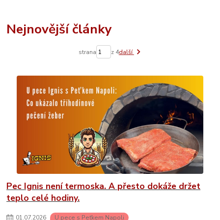
Nejnovější články
strana
z 4
další
Pec Ignis není termoska. A přesto dokáže držet
teplo celé hodiny.
01
.
07
.
2026
U pece s Peťkem Napoli