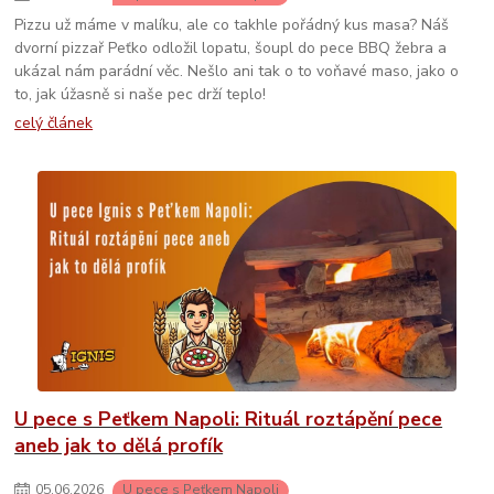
Pizzu už máme v malíku, ale co takhle pořádný kus masa? Náš
dvorní pizzař Peťko odložil lopatu, šoupl do pece BBQ žebra a
ukázal nám parádní věc. Nešlo ani tak o to voňavé maso, jako o
to, jak úžasně si naše pec drží teplo!
celý článek
U pece s Peťkem Napoli: Rituál roztápění pece
aneb jak to dělá profík
05
.
06
.
2026
U pece s Peťkem Napoli