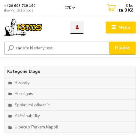
0
ks
+420 608 719 160
CZK
za
0 Kč
(Po-Pá, 8-16 hod.)
Menu
Hledat
Kategorie blogu
Recepty
Pece Ignis
Spokojení zákazníci
Akční nabídky
U pece s Peťkem Napoli