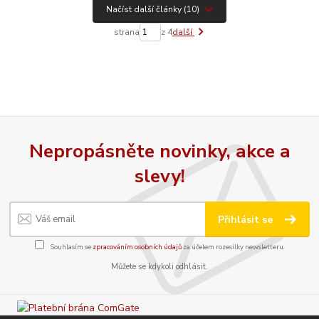
Načíst další články (10)
strana
z 4
další
Nepropásněte novinky, akce a
slevy!
Přihlásit se
Souhlasím se
zpracováním osobních údajů
za účelem rozesílky newsletteru.
Můžete se kdykoli odhlásit.