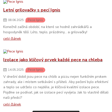
Letní grilovačky s pecí Ignis
08
.
06
.
2025
Pece Ignis
Konečně začíná období, na které se hodně zahrádkářů a
hospodyněk těší. Léto, teplo, prázdniny… a grilovačky!
celý článek
Izolace jako klíčový prvek každé pece na chleba
14
.
05
.
2025
Pece Ignis
V dnešní době jsou pece na chléb a pizzu nejen funkčním prvkem
zahrady, ale i místem setkávání s přáteli. Aby pečení bylo efektivní
a teplo se udrželo co nejdéle, je klíčová kvalitní izolace pece.
Pojďme se podívat, jak se izolace pecí vyvíjela. Jak to vlastně dělali
naši předci?
celý článek