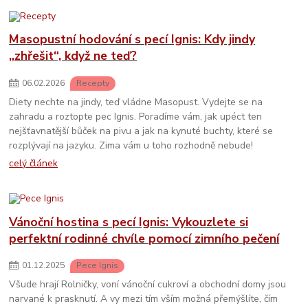
Masopustní hodování s pecí Ignis: Kdy jindy
„zhřešit“, když ne teď?
06
.
02
.
2026
Recepty
Diety nechte na jindy, teď vládne Masopust. Vydejte se na
zahradu a roztopte pec Ignis. Poradíme vám, jak upéct ten
nejšťavnatější bůček na pivu a jak na kynuté buchty, které se
rozplývají na jazyku. Zima vám u toho rozhodně nebude!
celý článek
Vánoční hostina s pecí Ignis: Vykouzlete si
perfektní rodinné chvíle pomocí zimního pečení
01
.
12
.
2025
Pece Ignis
Všude hrají Rolničky, voní vánoční cukroví a obchodní domy jsou
narvané k prasknutí. A vy mezi tím vším možná přemýšlíte, čím