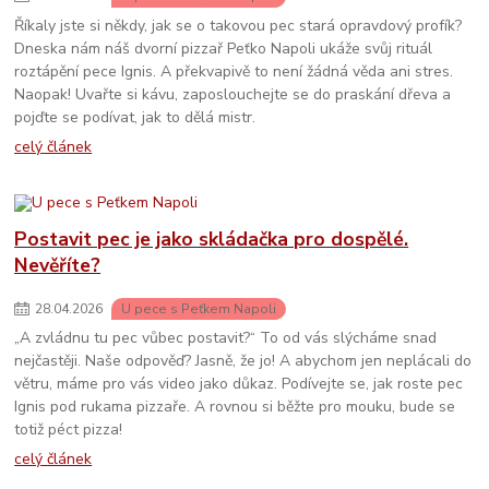
Říkaly jste si někdy, jak se o takovou pec stará opravdový profík?
Dneska nám náš dvorní pizzař Peťko Napoli ukáže svůj rituál
roztápění pece Ignis. A překvapivě to není žádná věda ani stres.
Naopak! Uvařte si kávu, zaposlouchejte se do praskání dřeva a
pojďte se podívat, jak to dělá mistr.
celý článek
Postavit pec je jako skládačka pro dospělé.
Nevěříte?
28
.
04
.
2026
U pece s Peťkem Napoli
„A zvládnu tu pec vůbec postavit?“ To od vás slýcháme snad
nejčastěji. Naše odpověď? Jasně, že jo! A abychom jen neplácali do
větru, máme pro vás video jako důkaz. Podívejte se, jak roste pec
Ignis pod rukama pizzaře. A rovnou si běžte pro mouku, bude se
totiž péct pizza!
celý článek