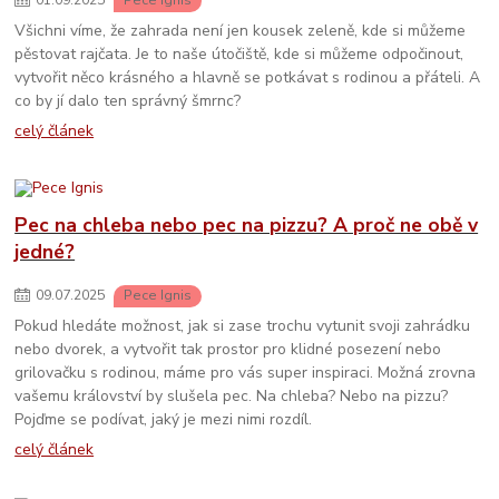
01
.
09
.
2025
Pece Ignis
Všichni víme, že zahrada není jen kousek zeleně, kde si můžeme
pěstovat rajčata. Je to naše útočiště, kde si můžeme odpočinout,
vytvořit něco krásného a hlavně se potkávat s rodinou a přáteli. A
co by jí dalo ten správný šmrnc?
celý článek
Pec na chleba nebo pec na pizzu? A proč ne obě v
jedné?
09
.
07
.
2025
Pece Ignis
Pokud hledáte možnost, jak si zase trochu vytunit svoji zahrádku
nebo dvorek, a vytvořit tak prostor pro klidné posezení nebo
grilovačku s rodinou, máme pro vás super inspiraci. Možná zrovna
vašemu království by slušela pec. Na chleba? Nebo na pizzu?
Pojďme se podívat, jaký je mezi nimi rozdíl.
celý článek