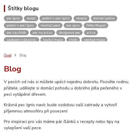
Štítky blogu
pec Ignis
recept
pečení v peci ignis
recepty
domácí pečivo
pečení v peci Ignis
montáž pece
pec ignis
Peťko Napoli
pec na chléb
pec na pizzu
designová pec
pizza
spokojení zákazníci
hovězí maso
chléb
vepřové maso
kváskový chléb
žitný chléb
domácí pizza
těsto
domácí pečení
vánoce
kvásek
venkovní kuchyně
zahradní pec
pískovec
Úvod
Blog
domácí bulky
kuře
dvě dobroty na jedno rozpálení pece
kuřecí maso
Blog
pikantní
restaurace
ubytování
Česká Kanada
koleno
pečené koleno
Rozhovor
c. k. polní kuchyně
c. k. polní pekárna
V pecích od nás si můžete upéct nejednu dobrotu. Pozvěte rodinu,
video
měření teploty
návod
návod na sestavení pece
přátele, udělejte si domácí pohodu u dobrého jídla pečeného v
jak sestavit pec
vlastnosti pece
stavebnice
inspirace
peci vytápěné dřevem.
vánoční výstava
Krásná pec Ignis navíc bude ozdobou vaší zahrady a vytvoří
příjemnou atmosféru při posezení.
Pro inspiraci pro vás máme pár článků s recepty nebo tipy na
vylepšení vaší pece.