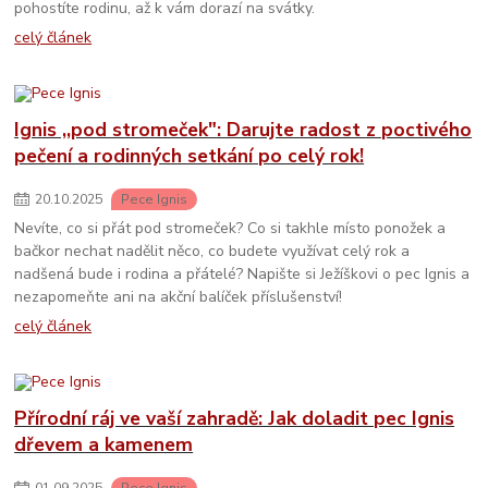
pohostíte rodinu, až k vám dorazí na svátky.
celý článek
Ignis ,,pod stromeček": Darujte radost z poctivého
pečení a rodinných setkání po celý rok!
20
.
10
.
2025
Pece Ignis
Nevíte, co si přát pod stromeček? Co si takhle místo ponožek a
bačkor nechat nadělit něco, co budete využívat celý rok a
nadšená bude i rodina a přátelé? Napište si Ježíškovi o pec Ignis a
nezapomeňte ani na akční balíček příslušenství!
celý článek
Přírodní ráj ve vaší zahradě: Jak doladit pec Ignis
dřevem a kamenem