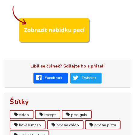
Líbil se článek? Sdílejte ho s přáteli
Facebook
Twitter
Štítky
video
recept
pec Ignis
hovězí maso
pec na chléb
pec na pizzu