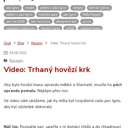
pec Ignis
recept
pečení v peci ignis
recepty
domácí pečivo
pečení v peci Ignis
montáž pece
pec ignis
Peťko Napoli
pec na chléb
pec na pizzu
designová pec
pizza
spokojení zákazníci
hovězí maso
chléb
vepřové maso
kváskový chléb
žitný chléb
domácí pizza
těsto
domácí pečení
vánoce
kvásek
venkovní kuchyně
zahradní pec
pískovec
Úvod
Blog
Recepty
Video: Trhaný hovězí krk
domácí bulky
kuře
dvě dobroty na jedno rozpálení pece
kuřecí maso
04
.
06
.
2021
pikantní
restaurace
ubytování
Česká Kanada
koleno
Recepty
pečené koleno
Rozhovor
c. k. polní kuchyně
c. k. polní pekárna
Video: Trhaný hovězí krk
video
měření teploty
návod
návod na sestavení pece
jak sestavit pec
vlastnosti pece
stavebnice
inspirace
vánoční výstava
Aby bylo hovězí maso opravdu měkké a šťavnaté, musíte ho
péct
opravdu pomalu
. Nejlépe přes noc.
Ve videu vám ukážeme, jak by měla být rozpálená vaše pec Ignis,
aby byl výsledek dokonalý.
Náš tip:
Rozpalte pec, upečte v ní domácí chléb a do chladnoucí