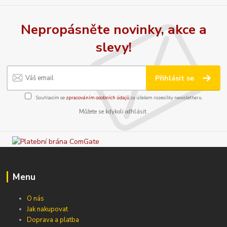
Nepropásněte novinky, akce a
slevy!
Přihlásit se
Souhlasím se
zpracováním osobních údajů
za účelem rozesílky newsletteru.
Můžete se kdykoli odhlásit.
Menu
O nás
Jak nakupovat
Doprava a platba