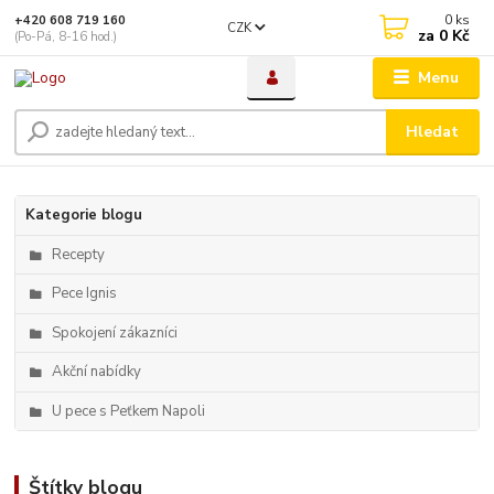
0
ks
+420 608 719 160
CZK
za
0 Kč
(Po-Pá, 8-16 hod.)
Menu
Hledat
Kategorie blogu
Recepty
Pece Ignis
Spokojení zákazníci
Akční nabídky
U pece s Peťkem Napoli
Štítky blogu