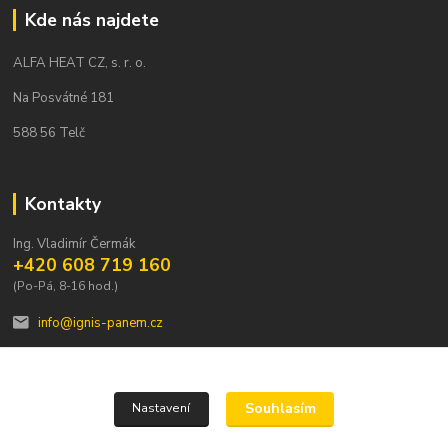
Kde nás najdete
ALFA HEAT CZ, s. r. o.
Na Posvátné 181
588 56 Telč
Kontakty
Ing. Vladimír Čermák
+420 608 719 160
(Po-Pá, 8-16 hod.)
info@ignis-panem.cz
Souhlasím
Nastavení