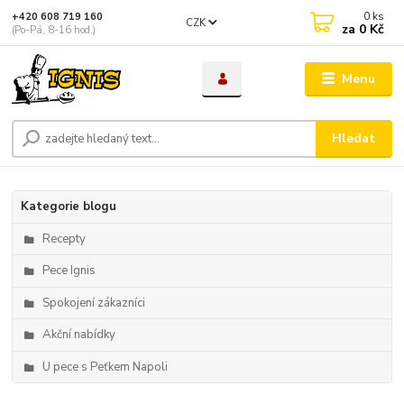
0
ks
+420 608 719 160
CZK
za
0 Kč
(Po-Pá, 8-16 hod.)
Menu
Hledat
Kategorie blogu
Recepty
Pece Ignis
Spokojení zákazníci
Akční nabídky
U pece s Peťkem Napoli