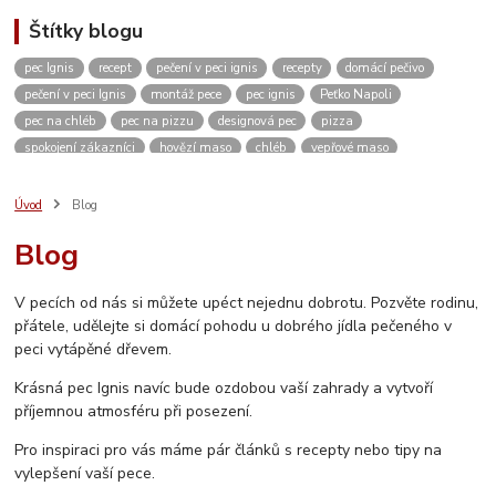
Štítky blogu
pec Ignis
recept
pečení v peci ignis
recepty
domácí pečivo
pečení v peci Ignis
montáž pece
pec ignis
Peťko Napoli
pec na chléb
pec na pizzu
designová pec
pizza
spokojení zákazníci
hovězí maso
chléb
vepřové maso
kváskový chléb
žitný chléb
domácí pizza
těsto
domácí pečení
vánoce
kvásek
venkovní kuchyně
zahradní pec
pískovec
Úvod
Blog
domácí bulky
kuře
dvě dobroty na jedno rozpálení pece
kuřecí maso
Blog
pikantní
restaurace
ubytování
Česká Kanada
koleno
pečené koleno
Rozhovor
c. k. polní kuchyně
c. k. polní pekárna
V pecích od nás si můžete upéct nejednu dobrotu. Pozvěte rodinu,
video
měření teploty
návod
návod na sestavení pece
přátele, udělejte si domácí pohodu u dobrého jídla pečeného v
jak sestavit pec
vlastnosti pece
stavebnice
inspirace
peci vytápěné dřevem.
vánoční výstava
Krásná pec Ignis navíc bude ozdobou vaší zahrady a vytvoří
příjemnou atmosféru při posezení.
Pro inspiraci pro vás máme pár článků s recepty nebo tipy na
vylepšení vaší pece.