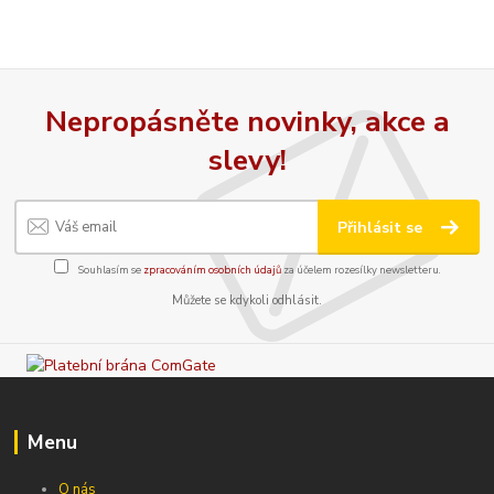
Nepropásněte novinky, akce a
slevy!
Přihlásit se
Souhlasím se
zpracováním osobních údajů
za účelem rozesílky newsletteru.
Můžete se kdykoli odhlásit.
Menu
O nás