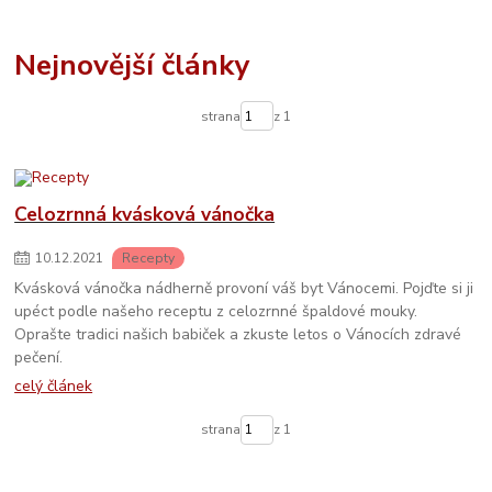
Nejnovější články
strana
z 1
Celozrnná kvásková vánočka
10
.
12
.
2021
Recepty
Kvásková vánočka nádherně provoní váš byt Vánocemi. Pojďte si ji
upéct podle našeho receptu z celozrnné špaldové mouky.
Oprašte tradici našich babiček a zkuste letos o Vánocích zdravé
pečení.
celý článek
strana
z 1