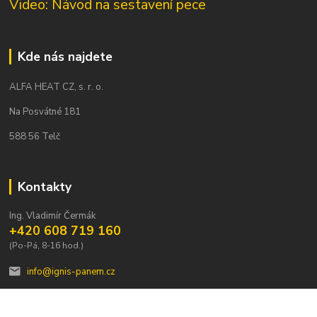
Video: Návod na sestavení pece
Kde nás najdete
ALFA HEAT CZ, s. r. o.
Na Posvátné 181
588 56 Telč
Kontakty
Ing. Vladimír Čermák
+420 608 719 160
(Po-Pá, 8-16 hod.)
info@ignis-panem.cz