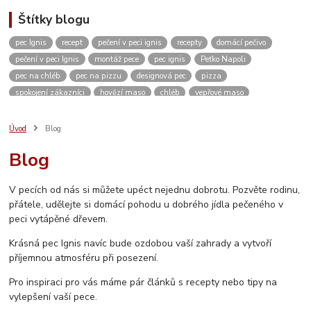
Štítky blogu
pec Ignis
recept
pečení v peci ignis
recepty
domácí pečivo
pečení v peci Ignis
montáž pece
pec ignis
Peťko Napoli
pec na chléb
pec na pizzu
designová pec
pizza
spokojení zákazníci
hovězí maso
chléb
vepřové maso
kváskový chléb
žitný chléb
domácí pizza
těsto
domácí pečení
vánoce
kvásek
venkovní kuchyně
zahradní pec
pískovec
Úvod
Blog
domácí bulky
kuře
dvě dobroty na jedno rozpálení pece
kuřecí maso
Blog
pikantní
restaurace
ubytování
Česká Kanada
koleno
pečené koleno
Rozhovor
c. k. polní kuchyně
c. k. polní pekárna
V pecích od nás si můžete upéct nejednu dobrotu. Pozvěte rodinu,
video
měření teploty
návod
návod na sestavení pece
přátele, udělejte si domácí pohodu u dobrého jídla pečeného v
jak sestavit pec
vlastnosti pece
stavebnice
inspirace
peci vytápěné dřevem.
vánoční výstava
Krásná pec Ignis navíc bude ozdobou vaší zahrady a vytvoří
příjemnou atmosféru při posezení.
Pro inspiraci pro vás máme pár článků s recepty nebo tipy na
vylepšení vaší pece.