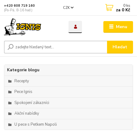
0
ks
+420 608 719 160
CZK
za
0 Kč
(Po-Pá, 8-16 hod.)
Menu
Hledat
Kategorie blogu
Recepty
Pece Ignis
Spokojení zákazníci
Akční nabídky
U pece s Peťkem Napoli