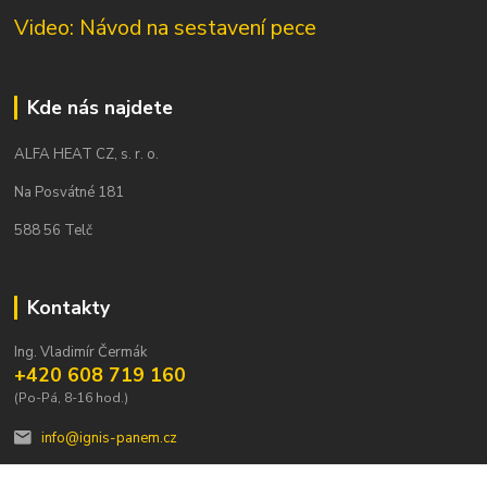
Video: Návod na sestavení pece
Kde nás najdete
ALFA HEAT CZ, s. r. o.
Na Posvátné 181
588 56 Telč
Kontakty
Ing. Vladimír Čermák
+420 608 719 160
(Po-Pá, 8-16 hod.)
info@ignis-panem.cz