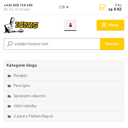
0
ks
+420 608 719 160
CZK
za
0 Kč
(Po-Pá, 8-16 hod.)
Menu
Hledat
Kategorie blogu
Recepty
Pece Ignis
Spokojení zákazníci
Akční nabídky
U pece s Peťkem Napoli