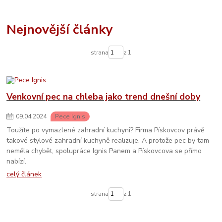
Nejnovější články
strana
z 1
Venkovní pec na chleba jako trend dnešní doby
09
.
04
.
2024
Pece Ignis
Toužíte po vymazlené zahradní kuchyni? Firma Pískovcov právě
takové stylové zahradní kuchyně realizuje. A protože pec by tam
neměla chybět, spolupráce Ignis Panem a Pískovcova se přímo
nabízí.
celý článek
strana
z 1