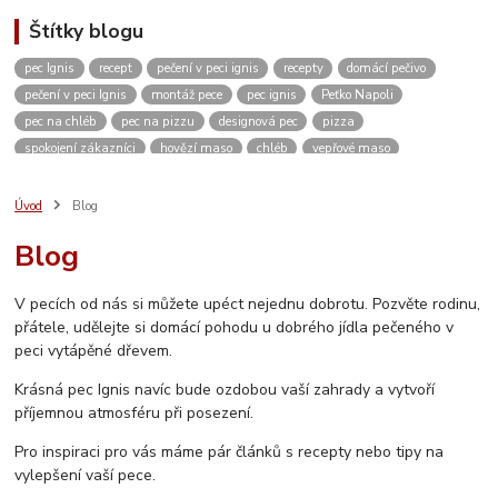
Štítky blogu
pec Ignis
recept
pečení v peci ignis
recepty
domácí pečivo
pečení v peci Ignis
montáž pece
pec ignis
Peťko Napoli
pec na chléb
pec na pizzu
designová pec
pizza
spokojení zákazníci
hovězí maso
chléb
vepřové maso
kváskový chléb
žitný chléb
domácí pizza
těsto
domácí pečení
vánoce
kvásek
venkovní kuchyně
zahradní pec
pískovec
Úvod
Blog
domácí bulky
kuře
dvě dobroty na jedno rozpálení pece
kuřecí maso
Blog
pikantní
restaurace
ubytování
Česká Kanada
koleno
pečené koleno
Rozhovor
c. k. polní kuchyně
c. k. polní pekárna
V pecích od nás si můžete upéct nejednu dobrotu. Pozvěte rodinu,
video
měření teploty
návod
návod na sestavení pece
přátele, udělejte si domácí pohodu u dobrého jídla pečeného v
jak sestavit pec
vlastnosti pece
stavebnice
inspirace
peci vytápěné dřevem.
vánoční výstava
Krásná pec Ignis navíc bude ozdobou vaší zahrady a vytvoří
příjemnou atmosféru při posezení.
Pro inspiraci pro vás máme pár článků s recepty nebo tipy na
vylepšení vaší pece.