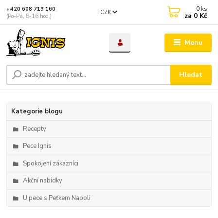
0
ks
+420 608 719 160
CZK
za
0 Kč
(Po-Pá, 8-16 hod.)
Menu
Hledat
Kategorie blogu
Recepty
Pece Ignis
Spokojení zákazníci
Akční nabídky
U pece s Peťkem Napoli