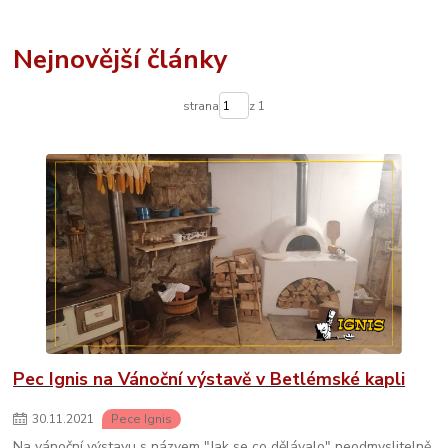
Nejnovější články
strana
z 1
Pec Ignis na Vánoční výstavě v Betlémské kapli
30
.
11
.
2021
Pece Ignis
Na vánoční výstavu s názvem "Jak se co dělávalo" neodmyslitelně