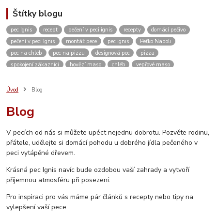
Štítky blogu
pec Ignis
recept
pečení v peci ignis
recepty
domácí pečivo
pečení v peci Ignis
montáž pece
pec ignis
Peťko Napoli
pec na chléb
pec na pizzu
designová pec
pizza
spokojení zákazníci
hovězí maso
chléb
vepřové maso
kváskový chléb
žitný chléb
domácí pizza
těsto
domácí pečení
vánoce
kvásek
venkovní kuchyně
zahradní pec
pískovec
Úvod
Blog
domácí bulky
kuře
dvě dobroty na jedno rozpálení pece
kuřecí maso
Blog
pikantní
restaurace
ubytování
Česká Kanada
koleno
pečené koleno
Rozhovor
c. k. polní kuchyně
c. k. polní pekárna
V pecích od nás si můžete upéct nejednu dobrotu. Pozvěte rodinu,
video
měření teploty
návod
návod na sestavení pece
přátele, udělejte si domácí pohodu u dobrého jídla pečeného v
jak sestavit pec
vlastnosti pece
stavebnice
inspirace
peci vytápěné dřevem.
vánoční výstava
Krásná pec Ignis navíc bude ozdobou vaší zahrady a vytvoří
příjemnou atmosféru při posezení.
Pro inspiraci pro vás máme pár článků s recepty nebo tipy na
vylepšení vaší pece.