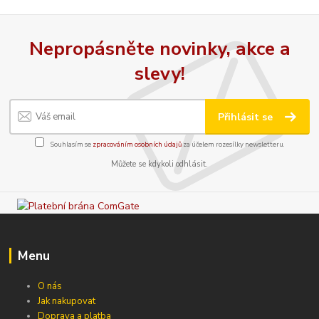
Nepropásněte novinky, akce a
slevy!
Přihlásit se
Souhlasím se
zpracováním osobních údajů
za účelem rozesílky newsletteru.
Můžete se kdykoli odhlásit.
Menu
O nás
Jak nakupovat
Doprava a platba