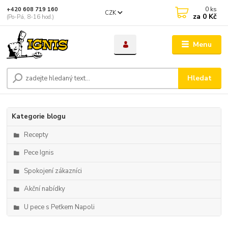
0
ks
+420 608 719 160
CZK
za
0 Kč
(Po-Pá, 8-16 hod.)
Menu
Hledat
Kategorie blogu
Recepty
Pece Ignis
Spokojení zákazníci
Akční nabídky
U pece s Peťkem Napoli