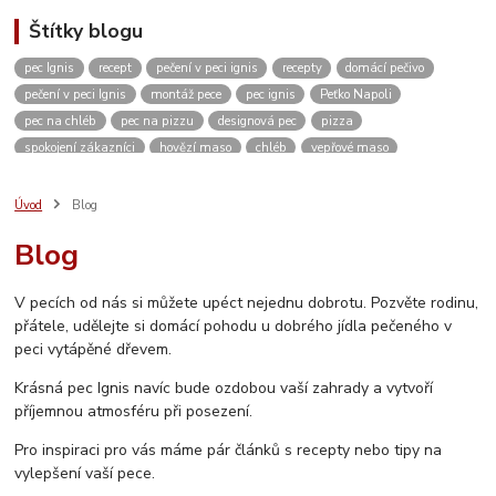
Štítky blogu
pec Ignis
recept
pečení v peci ignis
recepty
domácí pečivo
pečení v peci Ignis
montáž pece
pec ignis
Peťko Napoli
pec na chléb
pec na pizzu
designová pec
pizza
spokojení zákazníci
hovězí maso
chléb
vepřové maso
kváskový chléb
žitný chléb
domácí pizza
těsto
domácí pečení
vánoce
kvásek
venkovní kuchyně
zahradní pec
pískovec
Úvod
Blog
domácí bulky
kuře
dvě dobroty na jedno rozpálení pece
kuřecí maso
Blog
pikantní
restaurace
ubytování
Česká Kanada
koleno
pečené koleno
Rozhovor
c. k. polní kuchyně
c. k. polní pekárna
V pecích od nás si můžete upéct nejednu dobrotu. Pozvěte rodinu,
video
měření teploty
návod
návod na sestavení pece
přátele, udělejte si domácí pohodu u dobrého jídla pečeného v
jak sestavit pec
vlastnosti pece
stavebnice
inspirace
peci vytápěné dřevem.
vánoční výstava
Krásná pec Ignis navíc bude ozdobou vaší zahrady a vytvoří
příjemnou atmosféru při posezení.
Pro inspiraci pro vás máme pár článků s recepty nebo tipy na
vylepšení vaší pece.