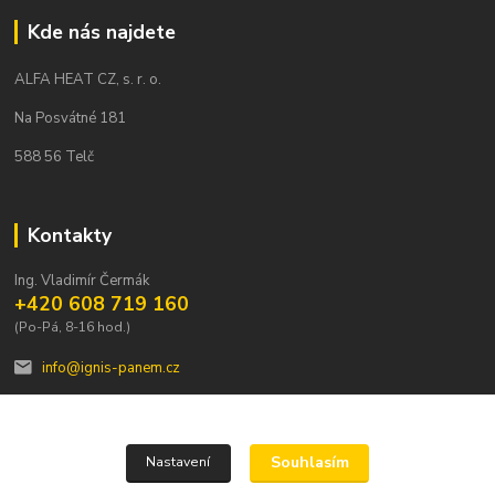
Kde nás najdete
ALFA HEAT CZ, s. r. o.
Na Posvátné 181
588 56 Telč
Kontakty
Ing. Vladimír Čermák
+420 608 719 160
(Po-Pá, 8-16 hod.)
info@ignis-panem.cz
Souhlasím
Nastavení