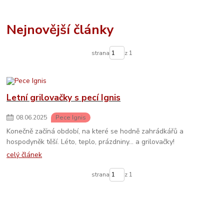
Nejnovější články
strana
z 1
Letní grilovačky s pecí Ignis
08
.
06
.
2025
Pece Ignis
Konečně začíná období, na které se hodně zahrádkářů a
hospodyněk těší. Léto, teplo, prázdniny… a grilovačky!
celý článek
strana
z 1