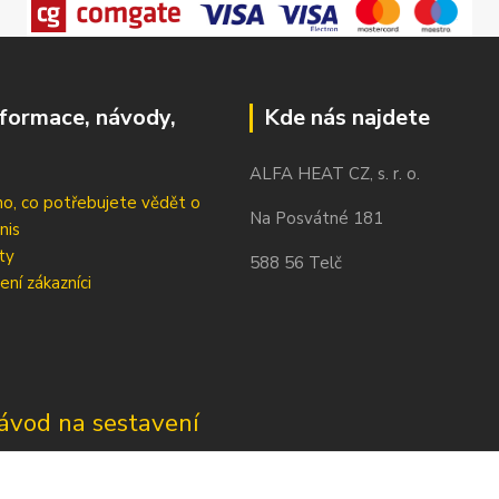
nformace, návody,
Kde nás najdete
ALFA HEAT CZ, s. r. o.
o, co potřebujete vědět o
Na Posvátné 181
nis
ty
588 56 Telč
ení zákazníci
ávod na sestavení