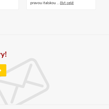
pravou italskou ...
číst celé
y!