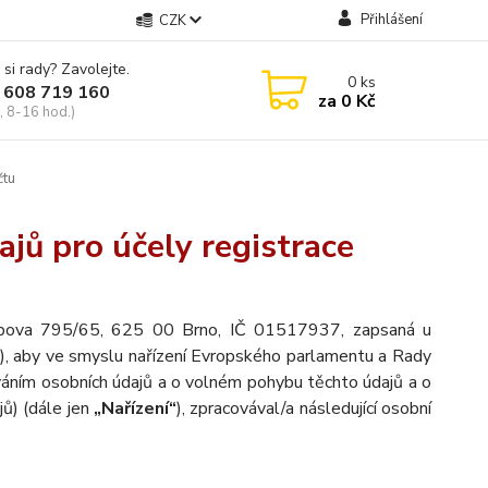
Přihlášení
CZK
 si rady? Zavolejte.
0
ks
 608 719 160
za
0 Kč
, 8-16 hod.)
čtu
jů pro účely registrace
oupova 795/65, 625 00 Brno, IČ 01517937, zapsaná u
), aby ve smyslu nařízení Evropského parlamentu a Rady
váním osobních údajů a o volném pohybu těchto údajů a o
ů) (dále jen
„Nařízení“
), zpracovával/a následující osobní