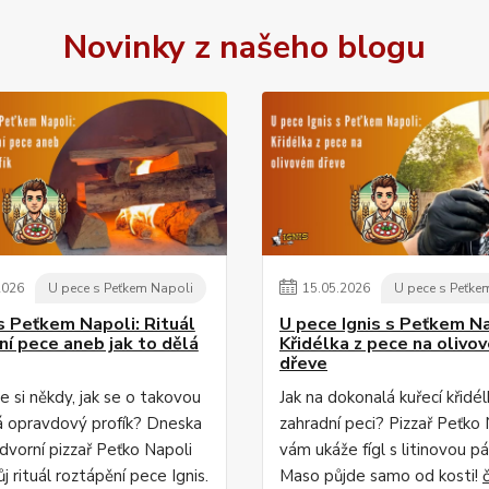
Novinky z našeho blogu
2026
U pece s Peťkem Napoli
15
.
05
.
2026
U pece s Peťke
s Peťkem Napoli: Rituál
U pece Ignis s Peťkem Na
ní pece aneb jak to dělá
Křidélka z pece na olivo
dřeve
te si někdy, jak se o takovou
Jak na dokonalá kuřecí křidél
á opravdový profík? Dneska
zahradní peci? Pizzař Peťko 
dvorní pizzař Peťko Napoli
vám ukáže fígl s litinovou pá
j rituál roztápění pece Ignis.
Maso půjde samo od kosti!