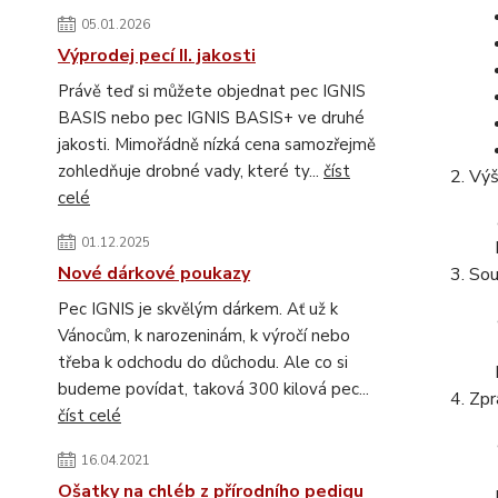
05.01.2026
Výprodej pecí II. jakosti
Právě teď si můžete objednat pec IGNIS
BASIS nebo pec IGNIS BASIS+ ve druhé
jakosti. Mimořádně nízká cena samozřejmě
zohledňuje drobné vady, které ty...
číst
Výš
celé
01.12.2025
Nové dárkové poukazy
Sou
Pec IGNIS je skvělým dárkem. Ať už k
Vánocům, k narozeninám, k výročí nebo
třeba k odchodu do důchodu. Ale co si
budeme povídat, taková 300 kilová pec...
Zpr
číst celé
16.04.2021
Ošatky na chléb z přírodního pedigu