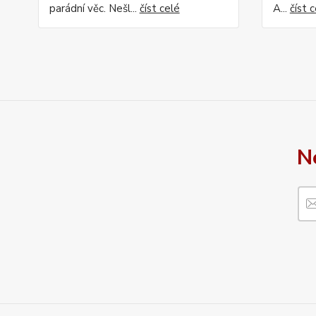
parádní věc. Nešl...
číst celé
A...
číst 
N