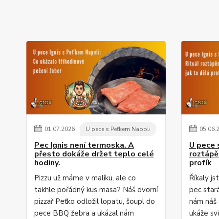
01
.
07
.
2026
U pece s Peťkem Napoli
05
.
06
.
Pec Ignis není termoska. A
U pece 
přesto dokáže držet teplo celé
roztápě
hodiny.
profík
Pizzu už máme v malíku, ale co
Říkaly js
takhle pořádný kus masa? Náš dvorní
pec star
pizzař Peťko odložil lopatu, šoupl do
nám náš 
pece BBQ žebra a ukázal nám
ukáže svů