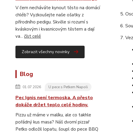
V čem necháváte kynout těsto na domácí
Oso
chléb? Vyzkoušejte naše ošatky z
přírodního pedigu. Skvěle si rozumí s
Sou
kváskovým i kvasnicovým těstem a dají
va...
číst celé
Vez
Zobrazit všechny novinky
Blog
01.07.2026
U pece s Peťkem Napoli
Pec Ignis není termoska. A přesto
dokáže držet teplo celé hodiny.
Pizzu už máme v malíku, ale co takhle
pořádný kus masa? Náš dvorní pizzař
Peťko odložil lopatu, šoupl do pece BBQ