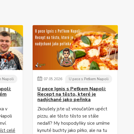
m Napoli
07
.
05
.
2026
U pece s Peťkem Napoli
poli:
U pece Ignis s Peťkem Napoli:
vém
Recept na těsto, které je
nadýchané jako peřinka
ka v
Zkoušely jste už vnoučatům upéct
Napoli
pizzu, ale těsto těsto se stále
nví.
nedaří? My hospodyňky sice umíme
číst celé
kynuté buchty jako pírko, ale na tu