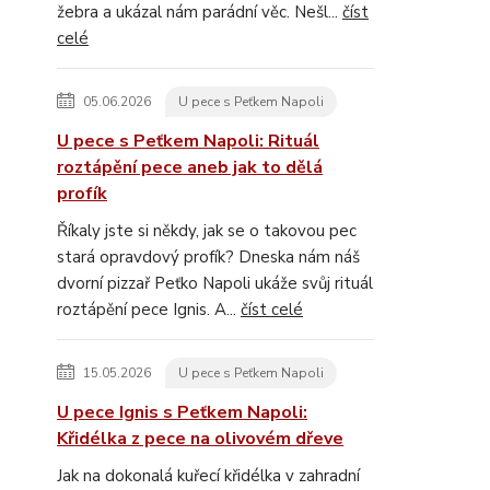
žebra a ukázal nám parádní věc. Nešl...
číst
celé
05.06.2026
U pece s Peťkem Napoli
U pece s Peťkem Napoli: Rituál
roztápění pece aneb jak to dělá
profík
Říkaly jste si někdy, jak se o takovou pec
stará opravdový profík? Dneska nám náš
dvorní pizzař Peťko Napoli ukáže svůj rituál
roztápění pece Ignis. A...
číst celé
15.05.2026
U pece s Peťkem Napoli
U pece Ignis s Peťkem Napoli:
Křidélka z pece na olivovém dřeve
Jak na dokonalá kuřecí křidélka v zahradní