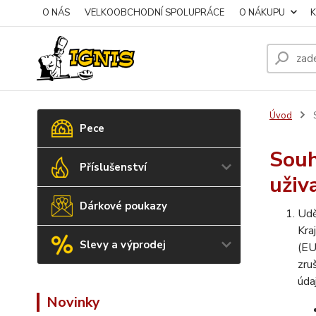
O NÁS
VELKOOBCHODNÍ SPOLUPRÁCE
O NÁKUPU
Úvod
S
Pece
Souh
Příslušenství
uživ
Dárkové poukazy
Udě
Kra
Slevy a výprodej
(EU
zru
úda
Novinky