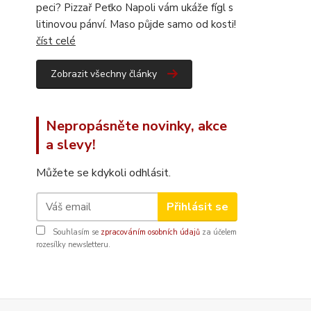
peci? Pizzař Peťko Napoli vám ukáže fígl s
litinovou pánví. Maso půjde samo od kosti!
číst celé
Zobrazit všechny články
Nepropásněte novinky, akce
a slevy!
Můžete se kdykoli odhlásit.
Přihlásit se
Souhlasím se
zpracováním osobních údajů
za účelem
rozesílky newsletteru.