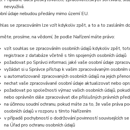
nevyužívá.
bní údaje nebudou předány mimo území EU.
hlas se zpracováním lze vzít kdykoliv zpět, a to a to zasláním do
měte, prosíme, na vědomí, že podle Nařízení máte právo:
vzít souhlas se zpracováním osobních údajů kdykoliv zpět, to
registrace z databáze včetně s tím spojených osobních údajů
požadovat po Správci informaci, jaké vaše osobní údaje zpraco
vyžádat si u Správce přístup k vašim zpracovávaným osobním ú
u automatizovaně zpracovaných osobních údajů na jejich přeno
nechat vaše zpracovávané osobní údaje aktualizovat nebo opra
požadovat po společnosti výmaz vašich osobních údajů, pokud 
nebo oprávněn dále zpracovávat dle příslušných právních před
na účinnou soudní ochranu, pokud máte za to, že vaše práva po
osobních údajů v rozporu s tímto Nařízením
v případě pochybností o dodržování povinností souvisejících s
na Úřad pro ochranu osobních údajů