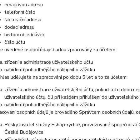
emailovou adresu
telefonní číslo
fakturační adresu
dodací adresu
historii objednávek
číslo účtu
e uvedené osobní údaje budou zpracovány za účelem:
zřízení a administrace uživatelského účtu
nabídnutí pohodlnějšího nákupního zážitku
hlas udělujete na zpracování po dobu 5 let a to za účelem:
zřízení a administrace uživatelského účtu, pokud tuto dobu ne
uživatelského účtu, čili při každém přihlášení do uživatelského
nabídnutí pohodlnějšího nákupního zážitku
acování osobních údajů je prováděno Správcem osobních údajů, os
Poskytovatel služby Eshop-rychle, provozované společností G
České Budějovice
Případně další poskytovatelé zpracovatelských softwarů, služ