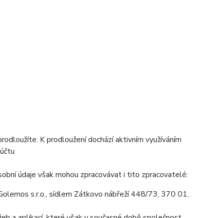
prodloužíte. K prodloužení dochází aktivním využíváním
 účtu
obní údaje však mohou zpracovávat i tito zpracovatelé:
olemos s.r.o., sídlem Zátkovo nábřeží 448/73, 370 01,
eb a aplikací, které však v současné době společnost