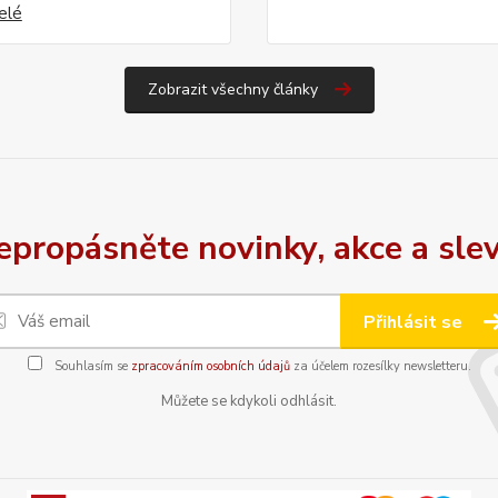
celé
Zobrazit všechny články
epropásněte novinky, akce a slev
Přihlásit se
Souhlasím se
zpracováním osobních údajů
za účelem rozesílky newsletteru.
Můžete se kdykoli odhlásit.