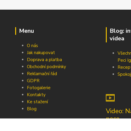
Menu
Blog: i
videa
O nás
Jak nakupovat
Všechn
Doprava a platba
Peci Ig
Obchodní podmínky
Recep
Reklamační řád
Spokoj
GDPR
Fotogalerie
Kontakty
Ke stažení
Blog
Video: N
pece