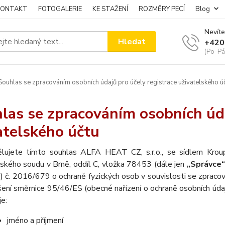
KONTAKT
FOTOGALERIE
KE STAŽENÍ
ROZMĚRY PECÍ
Blog
Nevíte
Hledat
+420
(Po-Pá
ouhlas se zpracováním osobních údajů pro účely registrace uživatelského ú
las se zpracováním osobních úda
atelského účtu
lujete tímto souhlas ALFA HEAT CZ, s.r.o., se sídlem Kr
jského soudu v Brně, oddíl C, vložka 78453 (dále jen
„Správce“
) č. 2016/679 o ochraně fyzických osob v souvislosti se zpraco
šení směrnice 95/46/ES (obecné nařízení o ochraně osobních údaj
je:
jméno a příjmení