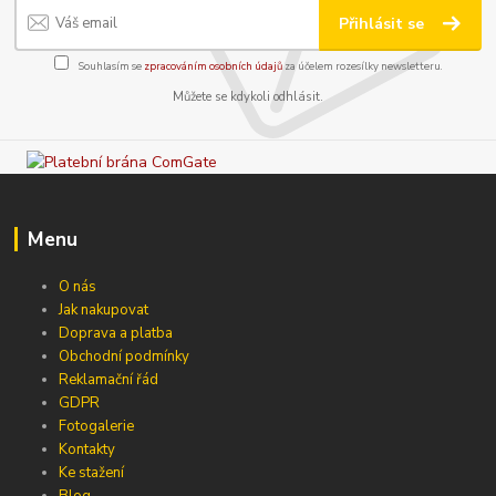
Přihlásit se
Souhlasím se
zpracováním osobních údajů
za účelem rozesílky newsletteru.
Můžete se kdykoli odhlásit.
Menu
O nás
Jak nakupovat
Doprava a platba
Obchodní podmínky
Reklamační řád
GDPR
Fotogalerie
Kontakty
Ke stažení
Blog