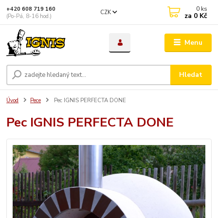
0
ks
+420 608 719 160
CZK
za
0 Kč
(Po-Pá, 8-16 hod.)
Menu
Hledat
Úvod
Pece
Pec IGNIS PERFECTA DONE
Pec IGNIS PERFECTA DONE