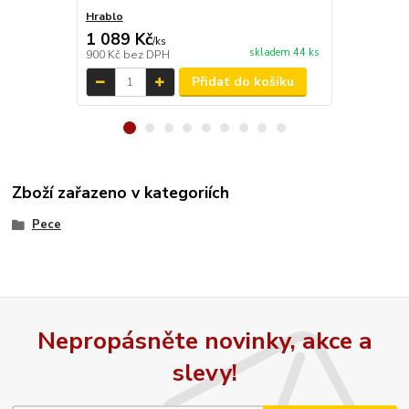
Hrablo
Hrablo s m
1 089 Kč
1 210 Kč
/
ks
skladem 44 ks
900 Kč
bez DPH
1 000 Kč
bez
Přidat do košíku
Zboží zařazeno v kategoriích
Pece
Nepropásněte novinky, akce a
slevy!