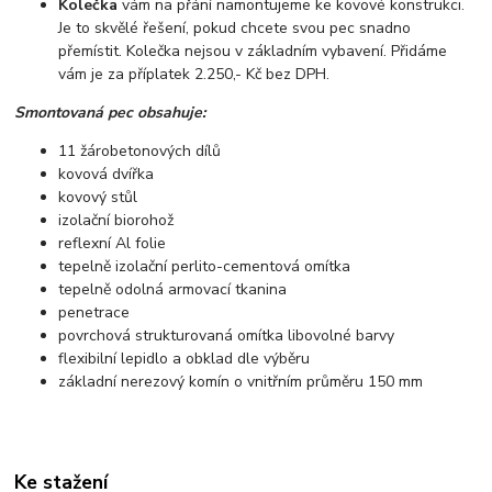
Kolečka
vám na přání namontujeme ke kovové konstrukci.
Je to skvělé řešení, pokud chcete svou pec snadno
přemístit. Kolečka nejsou v základním vybavení. Přidáme
vám je za příplatek 2.250,- Kč bez DPH.
Smontovaná pec obsahuje:
11 žárobetonových dílů
kovová dvířka
kovový stůl
izolační biorohož
reflexní Al folie
tepelně izolační perlito-cementová omítka
tepelně odolná armovací tkanina
penetrace
povrchová strukturovaná omítka libovolné barvy
flexibilní lepidlo a obklad dle výběru
základní nerezový komín o vnitřním průměru 150 mm
Ke stažení