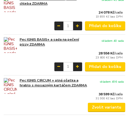
chleba ZDARMA
24 078 Kč
/
sada
19 899 Kč
bez DPH
Přidat do košíku
Pec IGNIS BASIS+ a sada na pečení
skladem 40 sada
pizzy ZDARMA
28 556 Kč
/
sada
23 600 Kč
bez DPH
Přidat do košíku
Pec IGNIS CIRCUM + plná ošatka a
skladem 496 sada
hrablo s mosazným kartáčem ZDARMA
38 599 Kč
/
sada
31 900 Kč
bez DPH
Zvolit variantu