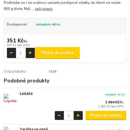
Podívejte se i na oválnou variantu pedigové ošatky, do které se vejde
800 g těsta. Náš ...
celý popis
Dostupnost
skladem 46 ks
351 Kč
/
ks
290 Kč
bez DPH
Přidat do košíku
Číslo produktu:
I 024
Podobné produkty
Lopata
skladem 41 ks
1 694 Kč
/
ks
1 400 Kč
bez DPH
Přidat do košíku
Zarážka na oheň