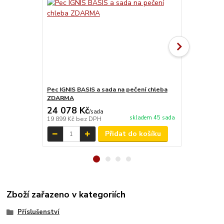
Pec IGNIS BASIS a sada na pečení chleba
Pec IGNIS BA
ZDARMA
ZDARMA
24 078 Kč
28 556 
/
sada
skladem 45 sada
19 899 Kč
bez DPH
23 600 Kč
be
Přidat do košíku
Zboží zařazeno v kategoriích
Příslušenství