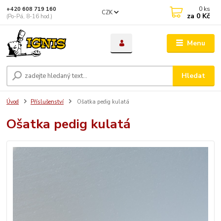
0
ks
+420 608 719 160
CZK
za
0 Kč
(Po-Pá, 8-16 hod.)
Menu
Hledat
Úvod
Příslušenství
Ošatka pedig kulatá
Ošatka pedig kulatá