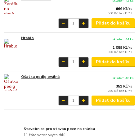
skladem 42 ks
666 Kč
/
ks
550 Kč
bez DPH
Přidat do košíku
Hrablo
skladem 44 ks
1 089 Kč
/
ks
900 Kč
bez DPH
Přidat do košíku
Ošatka pedig oválná
skladem 46 ks
351 Kč
/
ks
290 Kč
bez DPH
Přidat do košíku
Stavebnice pro stavbu pece na chleba
11 žárobetonových dílů