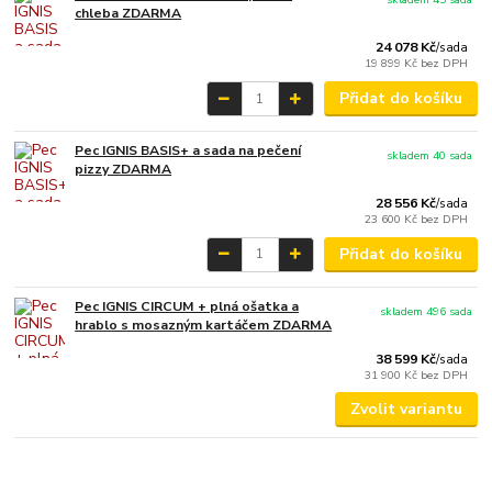
chleba ZDARMA
24 078 Kč
/
sada
19 899 Kč
bez DPH
Přidat do košíku
Pec IGNIS BASIS+ a sada na pečení
skladem 40 sada
pizzy ZDARMA
28 556 Kč
/
sada
23 600 Kč
bez DPH
Přidat do košíku
Pec IGNIS CIRCUM + plná ošatka a
skladem 496 sada
hrablo s mosazným kartáčem ZDARMA
38 599 Kč
/
sada
31 900 Kč
bez DPH
Zvolit variantu