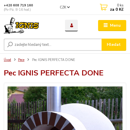
0
ks
+420 608 719 160
CZK
za
0 Kč
(Po-Pá, 8-16 hod.)
Menu
Hledat
Úvod
Pece
Pec IGNIS PERFECTA DONE
Pec IGNIS PERFECTA DONE