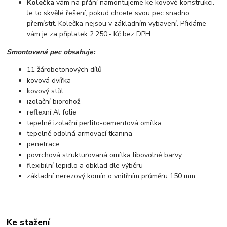
Kolečka
vám na přání namontujeme ke kovové konstrukci.
Je to skvělé řešení, pokud chcete svou pec snadno
přemístit. Kolečka nejsou v základním vybavení. Přidáme
vám je za příplatek 2.250,- Kč bez DPH.
Smontovaná pec obsahuje:
11 žárobetonových dílů
kovová dvířka
kovový stůl
izolační biorohož
reflexní Al folie
tepelně izolační perlito-cementová omítka
tepelně odolná armovací tkanina
penetrace
povrchová strukturovaná omítka libovolné barvy
flexibilní lepidlo a obklad dle výběru
základní nerezový komín o vnitřním průměru 150 mm
Ke stažení