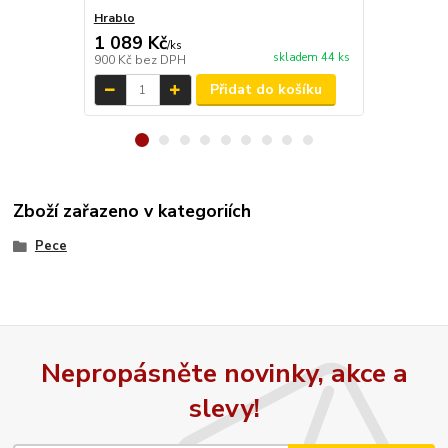
Hrablo
Hrablo s m
1 089 Kč
1 210 Kč
/
ks
skladem 44 ks
900 Kč
bez DPH
1 000 Kč
bez
Přidat do košíku
Zboží zařazeno v kategoriích
Pece
Nepropásněte novinky, akce a
slevy!