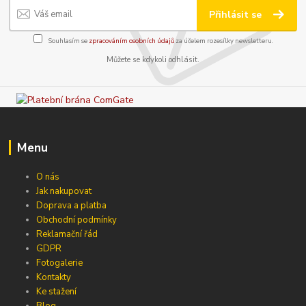
Přihlásit se
Souhlasím se
zpracováním osobních údajů
za účelem rozesílky newsletteru.
Můžete se kdykoli odhlásit.
Menu
O nás
Jak nakupovat
Doprava a platba
Obchodní podmínky
Reklamační řád
GDPR
Fotogalerie
Kontakty
Ke stažení
Blog