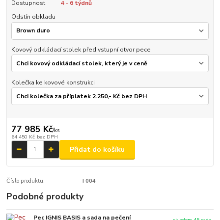
Dostupnost
4 - 6 týdnů
Odstín obkladu
Kovový odkládací stolek před vstupní otvor pece
Kolečka ke kovové konstrukci
77 985 Kč
/
ks
64 450 Kč
bez DPH
Přidat do košíku
Číslo produktu:
I 004
Podobné produkty
Pec IGNIS BASIS a sada na pečení
skladem 45 sada