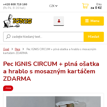
0
ks
+420 608 719 160
CZK
za
0 Kč
(Po-Pá, 8-16 hod.)
Menu
Hledat
Úvod
Pece
Pec IGNIS CIRCUM + plná ošatka a hrablo s mosazným
kartáčem ZDARMA
Pec IGNIS CIRCUM + plná ošatka
a hrablo s mosazným kartáčem
ZDARMA
Akce