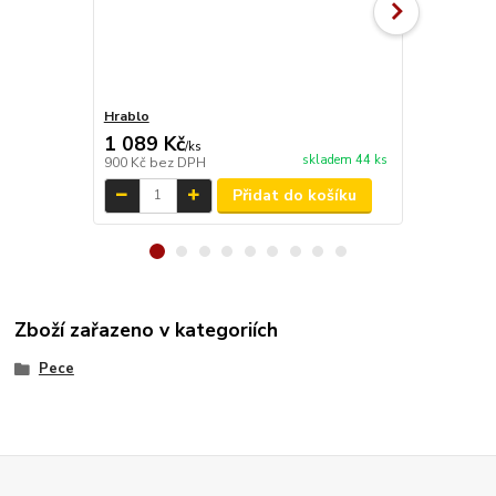
Hrablo
Hrablo s m
1 089 Kč
1 210 Kč
/
ks
skladem 44 ks
900 Kč
bez DPH
1 000 Kč
bez
Přidat do košíku
Zboží zařazeno v kategoriích
Pece