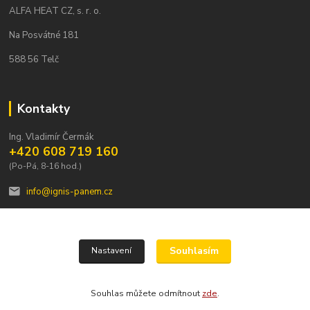
ALFA HEAT CZ, s. r. o.
Na Posvátné 181
588 56 Telč
Kontakty
Ing. Vladimír Čermák
+420 608 719 160
(Po-Pá, 8-16 hod.)
info@ignis-panem.cz
Souhlasím
Nastavení
ALFA HEAT CZ, s.r.o. 2023
Souhlas můžete odmítnout
zde
.
Vytvořeno na
Eshop-rychle.cz