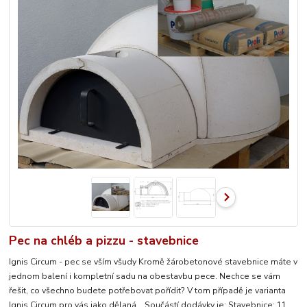
Pec na chléb a pizzu - stavebnice
Ignis Circum - pec se vším všudy Kromě žárobetonové stavebnice máte v
jednom balení i kompletní sadu na obestavbu pece. Nechce se vám
řešit, co všechno budete potřebovat pořídit? V tom případě je varianta
Ignis Circum pro vás jako dělaná. Součástí dodávky je: Stavebnice: 11