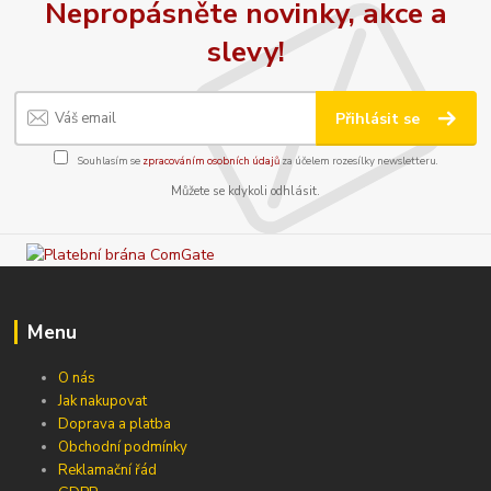
Nepropásněte novinky, akce a
slevy!
Přihlásit se
Souhlasím se
zpracováním osobních údajů
za účelem rozesílky newsletteru.
Můžete se kdykoli odhlásit.
Menu
O nás
Jak nakupovat
Doprava a platba
Obchodní podmínky
Reklamační řád