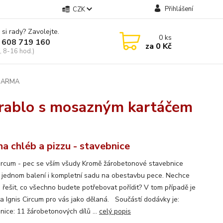
Přihlášení
CZK
 si rady? Zavolejte.
0
ks
 608 719 160
za
0 Kč
, 8-16 hod.)
ZDARMA
hrablo s mosazným kartáčem
na chléb a pizzu - stavebnice
Circum - pec se vším všudy Kromě žárobetonové stavebnice
 jednom balení i kompletní sadu na obestavbu pece. Nechce
 řešit, co všechno budete potřebovat pořídit? V tom případě je
ta Ignis Circum pro vás jako dělaná. Součástí dodávky je:
nice: 11 žárobetonových dílů ...
celý popis