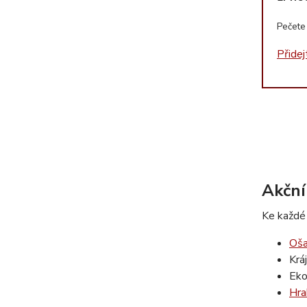
Pečete 
Přidej
Akční
Ke každé
Oša
Krá
Eko
Hra