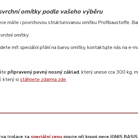
svrchní omítky podle vašeho výběru
ce máte i povrchovou strukturovanou omítku Profibaustoffe. Bar
ete mít speciální přání na barvu omítky, kontaktujte nás na e-m
áte
připravený pevný nosný základ
, který unese cca 300 kg, 
, který si
stáhnete zdarma zde
.
tva izolace za
speciální cenu
pouze při koupi pece IGNIS BASI