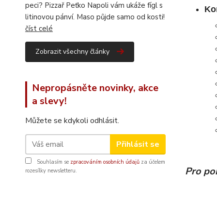
peci? Pizzař Peťko Napoli vám ukáže fígl s
Ko
litinovou pánví. Maso půjde samo od kosti!
číst celé
Zobrazit všechny články
Nepropásněte novinky, akce
a slevy!
Můžete se kdykoli odhlásit.
Přihlásit se
Souhlasím se
zpracováním osobních údajů
za účelem
Pro por
rozesílky newsletteru.