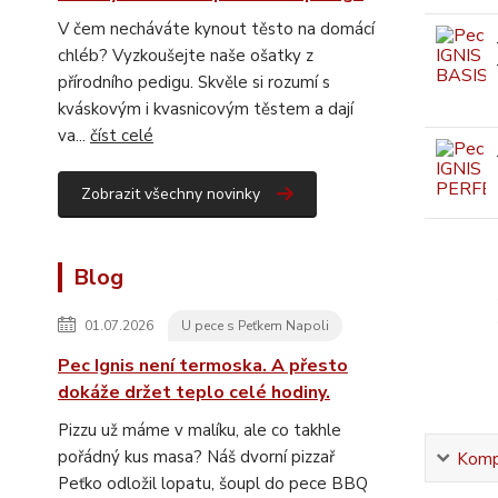
V čem necháváte kynout těsto na domácí
chléb? Vyzkoušejte naše ošatky z
přírodního pedigu. Skvěle si rozumí s
kváskovým i kvasnicovým těstem a dají
va...
číst celé
Zobrazit všechny novinky
Blog
01.07.2026
U pece s Peťkem Napoli
Pec Ignis není termoska. A přesto
dokáže držet teplo celé hodiny.
Pizzu už máme v malíku, ale co takhle
pořádný kus masa? Náš dvorní pizzař
Kompl
Peťko odložil lopatu, šoupl do pece BBQ