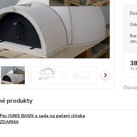
Dos
Ods
Bar
str
38
31 
Číslo p
é produkty
Pec IGNIS BASIS a sada na pečení chleba
ZDARMA