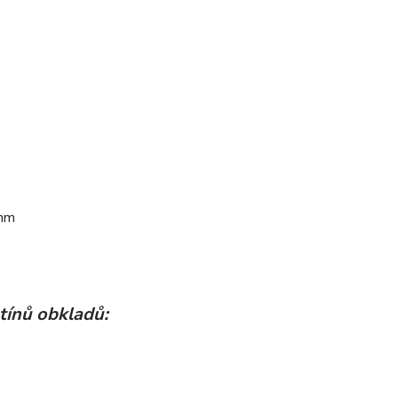
 mm
stínů obkladů: