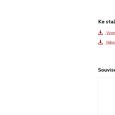
Ke sta
Vzor
Návod
Souvise