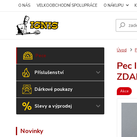
O NÁS
VELKOOBCHODNÍ SPOLUPRÁCE
O NÁKUPU
Úvod
P
Pece
Pec 
Příslušenství
ZDA
Dárkové poukazy
Akce
Slevy a výprodej
Novinky