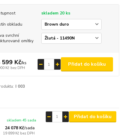
tupnost
skladem 20 ks
tín obkladu
va svrchní
ukturované omítky
 599 Kč
/
ks
Přidat do košíku
900 Kč
bez DPH
roduktu:
I 003
Přidat do košíku
skladem 45 sada
24 078 Kč
/
sada
19 899 Kč
bez DPH