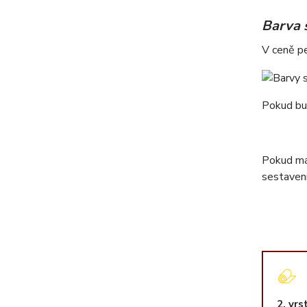
Barva 
V ceně pe
Pokud bud
Pokud m
sestavení
2. vrs