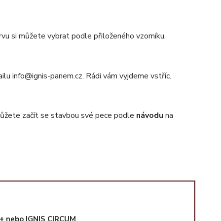
vu si můžete vybrat podle přiloženého vzorníku.
ailu info@ignis-panem.cz. Rádi vám vyjdeme vstříc.
můžete začít se stavbou své pece podle
návodu
na
S+ nebo IGNIS CIRCUM