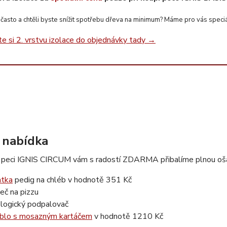
často a chtěli byste snížit spotřebu dřeva na minimum? Máme pro vás speciál
te si 2. vrstvu izolace do objednávky tady →
 nabídka
 peci IGNIS CIRCUM vám s radostí ZDARMA přibalíme plnou ošat
tka
pedig na chléb v hodnotě 351 Kč
ječ na pizzu
logický podpalovač
blo s mosazným kartáčem
v hodnotě 1210 Kč