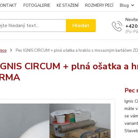
KONTAKT
FOTOGALERIE
KE STAŽENÍ
ROZMĚRY PECÍ
Blog
Nevíte
Hledat
+420
(Po-Pá
ece
Pec IGNIS CIRCUM + plná ošatka a hrablo s mosazným kartáčem 
IGNIS CIRCUM + plná ošatka a 
RMA
Pec 
Ignis 
máte v
se vám
varian
Staveb