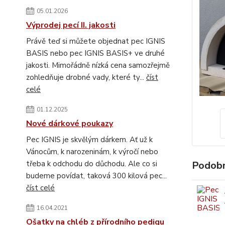
05.01.2026
Výprodej pecí II. jakosti
Právě teď si můžete objednat pec IGNIS
BASIS nebo pec IGNIS BASIS+ ve druhé
jakosti. Mimořádně nízká cena samozřejmě
zohledňuje drobné vady, které ty...
číst
celé
01.12.2025
Nové dárkové poukazy
Pec IGNIS je skvělým dárkem. Ať už k
Vánocům, k narozeninám, k výročí nebo
Podobn
třeba k odchodu do důchodu. Ale co si
budeme povídat, taková 300 kilová pec...
číst celé
16.04.2021
Ošatky na chléb z přírodního pedigu