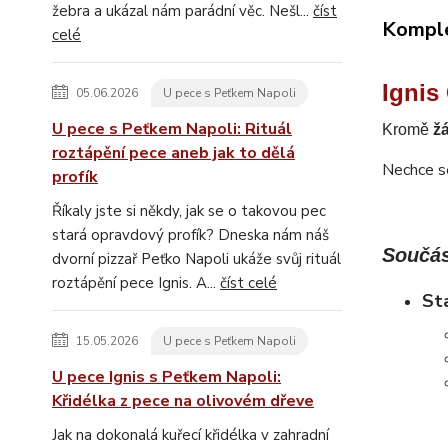
žebra a ukázal nám parádní věc. Nešl...
číst
Komple
celé
Ignis
05.06.2026
U pece s Peťkem Napoli
U pece s Peťkem Napoli: Rituál
Kromě
ž
roztápění pece aneb jak to dělá
Nechce se
profík
Říkaly jste si někdy, jak se o takovou pec
stará opravdový profík? Dneska nám náš
Součás
dvorní pizzař Peťko Napoli ukáže svůj rituál
roztápění pece Ignis. A...
číst celé
St
15.05.2026
U pece s Peťkem Napoli
U pece Ignis s Peťkem Napoli:
Křidélka z pece na olivovém dřeve
Jak na dokonalá kuřecí křidélka v zahradní