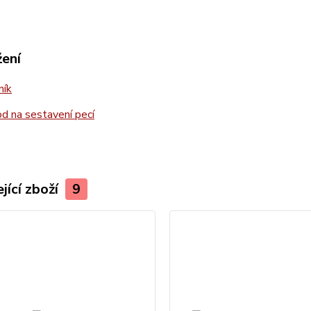
žení
ník
 na sestavení pecí
jící zboží
9