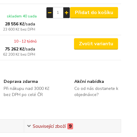
Přidat do košíku
skladem 40 sada
28 556 Kč
/
sada
23 600 Kč
bez DPH
10 - 12 týdnů
Zvolit variantu
75 262 Kč
/
sada
62 200 Kč
bez DPH
Doprava zdarma
Akční nabídka
Při nákupu nad 3000 Kč
Co od nás dostanete k
bez DPH po celé ČR
objednávce?
Související zboží
9