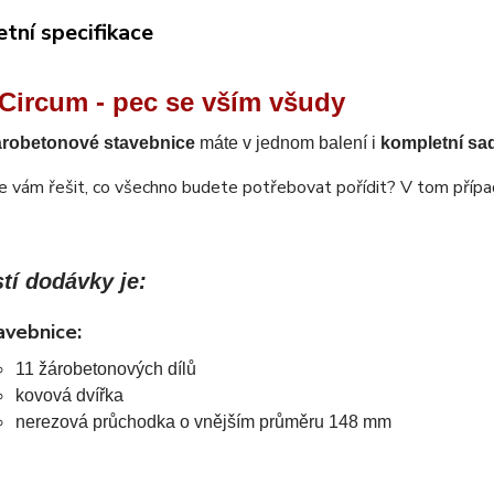
tní specifikace
 Circum - pec se vším všudy
árobetonové stavebnice
máte v jednom balení i
kompletní sa
 vám řešit, co všechno budete potřebovat pořídit? V tom případě
tí dodávky je:
avebnice:
11 žárobetonových dílů
kovová dvířka
nerezová průchodka o vnějším průměru 148 mm