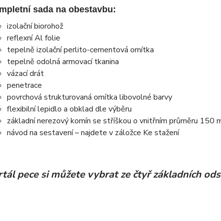
mpletní sada na obestavbu:
izolační biorohož
reflexní Al folie
tepelně izolační perlito-cementová omítka
tepelně odolná armovací tkanina
vázací drát
penetrace
povrchová strukturovaná omítka libovolné barvy
flexibilní lepidlo a obklad dle výběru
základní nerezový komín se stříškou o vnitřním průměru 150
návod na sestavení – najdete v záložce Ke stažení
tál pece si můžete vybrat ze čtyř základních od