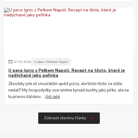
07
.
05
.
2026
U pece s Peťkem Napoli
U pece Ignis s Peťkem Napoli: Recept na těsto, které je
nadýchané jako peřinka
Zkoušely jste už vnoučatům upéct pizzu, ale těsto těsto se stále
nedaří? My hospodyňky sice umíme kynuté buchty jako pírko, ale na
tu pravou italskou ...
číst celé
Zobrazit všechny články