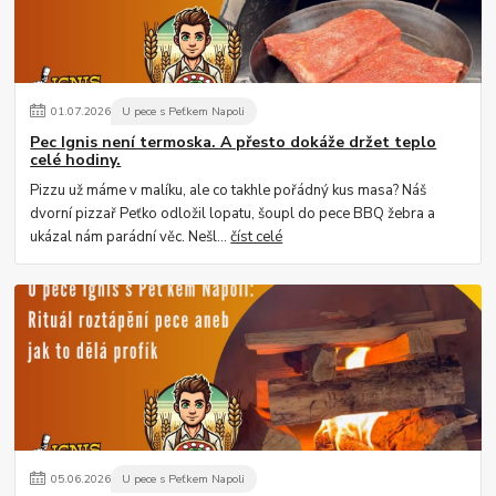
01
.
07
.
2026
U pece s Peťkem Napoli
Pec Ignis není termoska. A přesto dokáže držet teplo
celé hodiny.
Pizzu už máme v malíku, ale co takhle pořádný kus masa? Náš
dvorní pizzař Peťko odložil lopatu, šoupl do pece BBQ žebra a
ukázal nám parádní věc. Nešl...
číst celé
05
.
06
.
2026
U pece s Peťkem Napoli