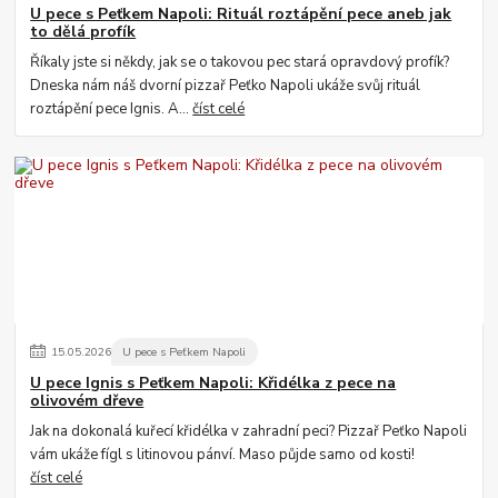
U pece s Peťkem Napoli: Rituál roztápění pece aneb jak
to dělá profík
Říkaly jste si někdy, jak se o takovou pec stará opravdový profík?
Dneska nám náš dvorní pizzař Peťko Napoli ukáže svůj rituál
roztápění pece Ignis. A...
číst celé
15
.
05
.
2026
U pece s Peťkem Napoli
U pece Ignis s Peťkem Napoli: Křidélka z pece na
olivovém dřeve
Jak na dokonalá kuřecí křidélka v zahradní peci? Pizzař Peťko Napoli
vám ukáže fígl s litinovou pánví. Maso půjde samo od kosti!
číst celé