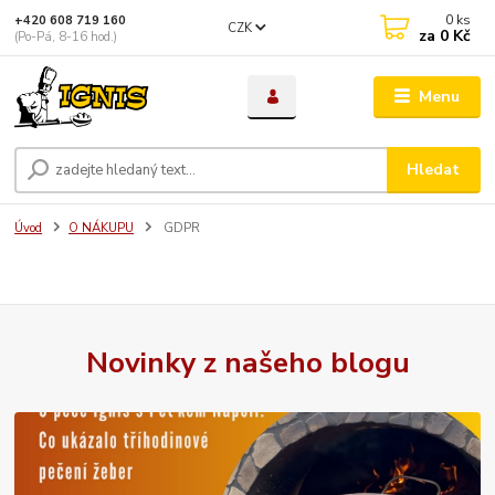
0
ks
+420 608 719 160
CZK
za
0 Kč
(Po-Pá, 8-16 hod.)
Menu
Hledat
Úvod
O NÁKUPU
GDPR
Novinky z našeho blogu