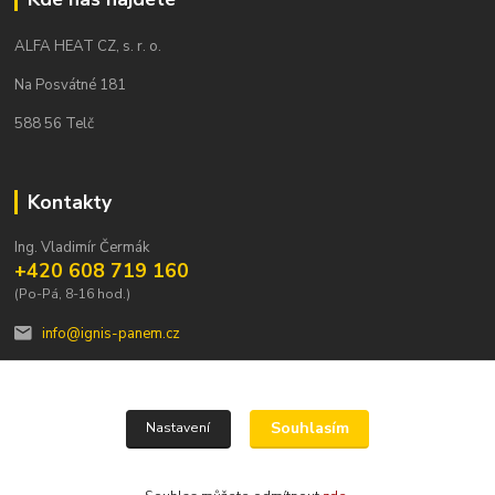
ALFA HEAT CZ, s. r. o.
Na Posvátné 181
588 56 Telč
Kontakty
Ing. Vladimír Čermák
+420 608 719 160
(Po-Pá, 8-16 hod.)
info@ignis-panem.cz
Souhlasím
Nastavení
ALFA HEAT CZ, s.r.o. 2023