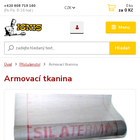
0
ks
+420 608 719 160
CZK
za
0 Kč
(Po-Pá, 8-16 hod.)
Menu
Hledat
Úvod
Příslušenství
Armovací tkanina
Armovací tkanina