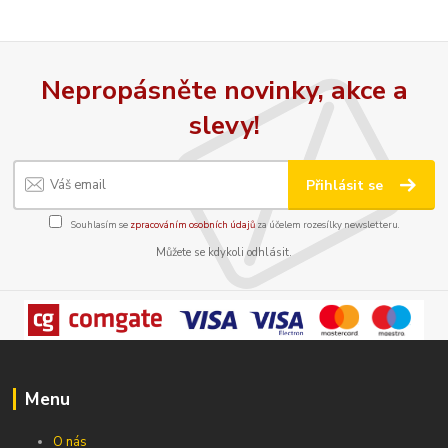
Nepropásněte novinky, akce a
slevy!
Přihlásit se
Souhlasím se
zpracováním osobních údajů
za účelem rozesílky newsletteru.
Můžete se kdykoli odhlásit.
Menu
O nás