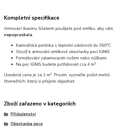
Kompletní specifikace
Armovací tkaninu Silaterm použijete pod omítku, aby vám
nepopraskala
.
Kamnářská perlinka s teplotní odolností do 550°C
Slouží k armování omítkové obestavby pecí IGNIS
Formátování zalamovacím nožem nebo nůžkami
2
Na pec IGNIS budete potřebovat cca 4 m
2
Uvedená cena je za 1 m
. Prosím, vyznačte počet metrů
čtverečních, který si přejete objednat.
Zboží zařazeno v kategoriích
Příslušenství
Obestavba pece