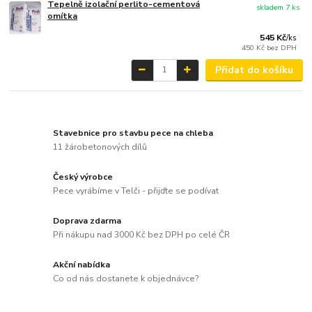
Tepelně izolační perlito-cementová
skladem 7 ks
omítka
545 Kč
/
ks
450 Kč
bez DPH
Přidat do košíku
Stavebnice pro stavbu pece na chleba
11 žárobetonových dílů
Český výrobce
Pece vyrábíme v Telči - přijďte se podívat
Doprava zdarma
Při nákupu nad 3000 Kč bez DPH po celé ČR
Akční nabídka
Co od nás dostanete k objednávce?