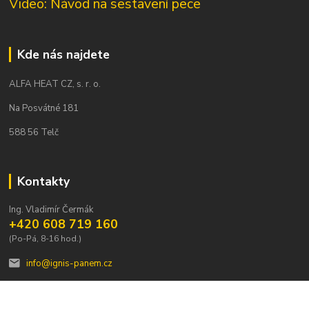
Video: Návod na sestavení pece
Kde nás najdete
ALFA HEAT CZ, s. r. o.
Na Posvátné 181
588 56 Telč
Kontakty
Ing. Vladimír Čermák
+420 608 719 160
(Po-Pá, 8-16 hod.)
info@ignis-panem.cz